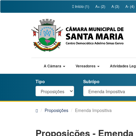
Início (1)
A+ (2)
A (3)
A- (4)
A Câmara
Vereadores
Atividades Leg
Tipo
Subtipo
Proposições
Emenda Impositiva
Proposições - Emenda 