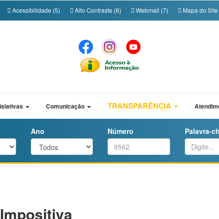
Acessibilidade (5)
Alto Contraste (6)
Webmail (7)
Mapa do Site 
TRANSPARÊNCIA
islativas
Comunicação
Atendim
Ano
Número
Palavra-c
Impositiva