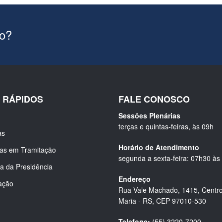
ão?
S RÁPIDOS
FALE CONOSCO
Sessões Plenárias
terças e quintas-feiras, às 09h
as
Horário de Atendimento
ias em Tramitação
segunda a sexta-feira: 07h30 às
a da Presidência
Endereço
ação
Rua Vale Machado, 1415, Centro
Maria - RS, CEP 97010-530
Telefone:
(55) 3220-7200