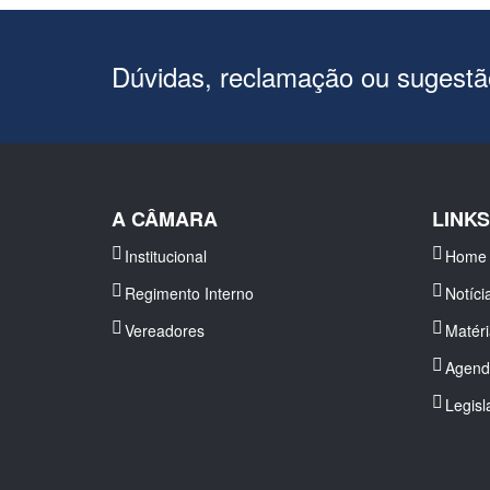
Dúvidas, reclamação ou sugest
A CÂMARA
LINK
Institucional
Home
Regimento Interno
Notíci
Vereadores
Matér
Agend
Legisl