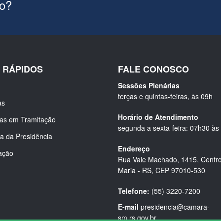
ão?
S RÁPIDOS
FALE CONOSCO
Sessões Plenárias
terças e quintas-feiras, às 09h
as
Horário de Atendimento
ias em Tramitação
segunda a sexta-feira: 07h30 às
a da Presidência
Endereço
ação
Rua Vale Machado, 1415, Centro
Maria - RS, CEP 97010-530
Telefone:
(55) 3220-7200
E-mail
presidencia@camara-
sm.rs.gov.br