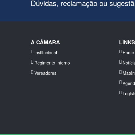
Dúvidas, reclamação ou sugest
A CÂMARA
LINK
Institucional
Home
Regimento Interno
Notíci
Vereadores
Matér
Agend
Legisl