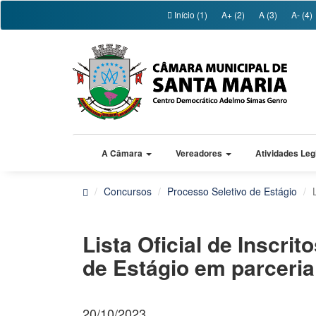
Início (1)
A+ (2)
A (3)
A- (4)
A Câmara
Vereadores
Atividades Leg
Concursos
Processo Seletivo de Estágio
Lista Oficial de Inscrit
de Estágio em parceri
20/10/2023