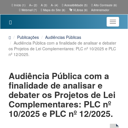
Início (1)
A+ (2)
A (3)
A- (4)
Acessibilidade (5)
Alto Contraste (6)
Webmail (7)
Mapa do Site (8)
VLibras (9)
Administrador
Toggle
navigatio
Publicações
Audiências Públicas
Audiência Pública com a finalidade de analisar e debater
os Projetos de Lei Complementares: PLC nº 10/2025 e PLC
nº 12/2025.
Audiência Pública com a
finalidade de analisar e
debater os Projetos de Lei
Complementares: PLC nº
10/2025 e PLC nº 12/2025.