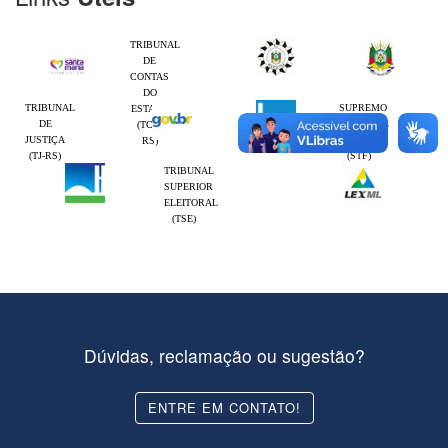
TRIBUNAL
DE
CONTAS
DO
TRIBUNAL
SUPREMO
ESTADO
DE
TRIBUNAL
(TCE-
JUSTIÇA
FEDERAL
RS)
(TJ-RS)
(STF)
TRIBUNAL
SUPERIOR
ELEITORAL
(TSE)
Dúvidas, reclamação ou sugestão?
ENTRE EM CONTATO!