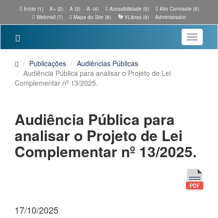
Início (1)
A+ (2)
A (3)
A- (4)
Acessibilidade (5)
Alto Contraste (6)
Webmail (7)
Mapa do Site (8)
VLibras (9)
Administrador
Toggle
navigatio
Publicações
Audiências Públicas
Audiência Pública para analisar o Projeto de Lei
Complementar nº 13/2025.
Audiência Pública para
analisar o Projeto de Lei
Complementar nº 13/2025.
17/10/2025