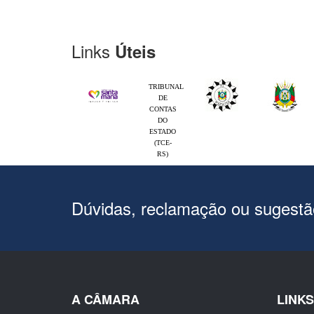
Links
Úteis
TRIBUNAL
DE
CONTAS
DO
ESTADO
(TCE-
RS)
Dúvidas, reclamação ou sugest
A CÂMARA
LINK