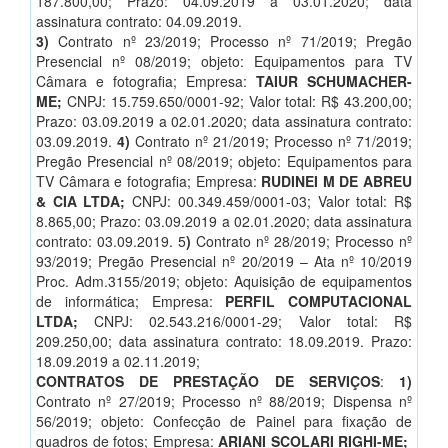
187.800,00; Prazo: 04.09.2019 a 03.01.2020; data
assinatura contrato: 04.09.2019.
3)
Contrato nº 23/2019; Processo nº 71/2019; Pregão
Presencial nº 08/2019; objeto: Equipamentos para TV
Câmara e fotografia; Empresa:
TAIUR SCHUMACHER-
ME;
CNPJ: 15.759.650/0001-92; Valor total: R$ 43.200,00;
Prazo: 03.09.2019 a 02.01.2020; data assinatura contrato:
03.09.2019.
4)
Contrato nº 21/2019; Processo nº 71/2019;
Pregão Presencial nº 08/2019; objeto: Equipamentos para
TV Câmara e fotografia; Empresa:
RUDINEI M DE ABREU
& CIA LTDA;
CNPJ: 00.349.459/0001-03; Valor total: R$
8.865,00; Prazo: 03.09.2019 a 02.01.2020; data assinatura
contrato: 03.09.2019. 5
)
Contrato nº 28/2019; Processo nº
93/2019; Pregão Presencial nº 20/2019 – Ata nº 10/2019
Proc. Adm.3155/2019; objeto: Aquisição de equipamentos
de informática; Empresa:
PERFIL COMPUTACIONAL
LTDA;
CNPJ: 02.543.216/0001-29; Valor total: R$
209.250,00; data assinatura contrato: 18.09.2019. Prazo:
18.09.2019 a 02.11.2019;
CONTRATOS DE PRESTAÇÃO DE SERVIÇOS
:
1)
Contrato nº 27/2019; Processo nº 88/2019; Dispensa nº
56/2019; objeto: Confecção de Painel para fixação de
quadros de fotos; Empresa:
ARIANI SCOLARI RIGHI-ME;