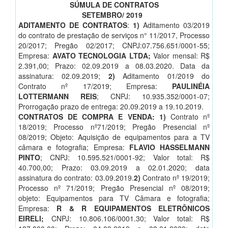
SÚMULA DE CONTRATOS
SETEMBRO/ 2019
ADITAMENTO DE CONTRATOS
:
1)
Aditamento 03/2019
do contrato de prestação de serviços n° 11/2017, Processo
20/2017; Pregão 02/2017; CNPJ:07.756.651/0001-55;
Empresa:
AVATO TECNOLOGIA LTDA;
Valor mensal: R$
2.391,00; Prazo: 02.09.2019 a 08.03.2020. Data da
assinatura: 02.09.2019;
2)
Aditamento 01/2019 do
Contrato nº 17/2019; Empresa:
PAULINÉIA
LOTTERMANN REIS
; CNPJ: 10.935.352/0001-07;
Prorrogação prazo de entrega: 20.09.2019 a 19.10.2019.
CONTRATOS DE COMPRA E VENDA: 1)
Contrato nº
18/2019; Processo nº71/2019; Pregão Presencial nº
08/2019; Objeto: Aquisição de equipamentos para a TV
câmara e fotografia; Empresa:
FLAVIO HASSELMANN
PINTO
; CNPJ: 10.595.521/0001-92; Valor total: R$
40.700,00; Prazo: 03.09.2019 a 02.01.2020; data
assinatura do contrato: 03.09.2019.
2)
Contrato nº 19/2019;
Processo nº 71/2019; Pregão Presencial nº 08/2019;
objeto: Equipamentos para TV Câmara e fotografia;
Empresa:
R & R EQUIPAMENTOS ELETRÔNICOS
EIRELI;
CNPJ: 10.806.106/0001.30; Valor total: R$