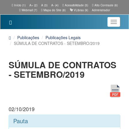
Início (1)
A+ (2)
A (3)
A- (4)
Acessibilidade (5)
Alto Contraste (6)
Webmail (7)
Mapa do Site (8)
VLibras (9)
Administrador
Toggle
navigatio
Publicações
Publicações Legais
SÚMULA DE CONTRATOS - SETEMBRO/2019
SÚMULA DE CONTRATOS
- SETEMBRO/2019
02/10/2019
Pauta