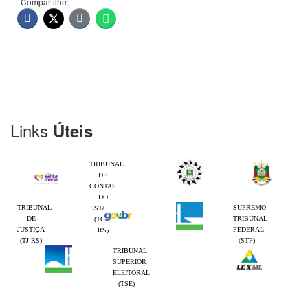
Compartilhe:
Links
Úteis
TRIBUNAL
DE
CONTAS
DO
TRIBUNAL
SUPREMO
ESTADO
DE
TRIBUNAL
(TCE-
JUSTIÇA
FEDERAL
RS)
(TJ-RS)
(STF)
TRIBUNAL
SUPERIOR
ELEITORAL
(TSE)