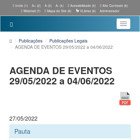
Início (1)
A+ (2)
A (3)
A- (4)
Acessibilidade (5)
Alto Contraste (6)
Webmail (7)
Mapa do Site (8)
VLibras (9)
Administrador
Toggle
navigatio
Publicações
Publicações Legais
AGENDA DE EVENTOS 29/05/2022 a 04/06/2022
AGENDA DE EVENTOS
29/05/2022 a 04/06/2022
27/05/2022
Pauta