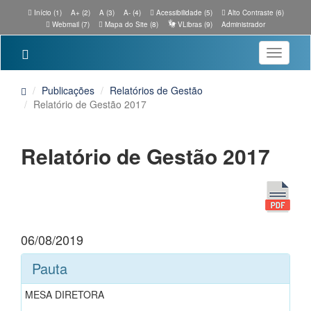
Início (1)
A+ (2)
A (3)
A- (4)
Acessibilidade (5)
Alto Contraste (6)
Webmail (7)
Mapa do Site (8)
VLibras (9)
Administrador
Toggle
navigatio
Publicações
Relatórios de Gestão
Relatório de Gestão 2017
Relatório de Gestão 2017
06/08/2019
Pauta
MESA DIRETORA