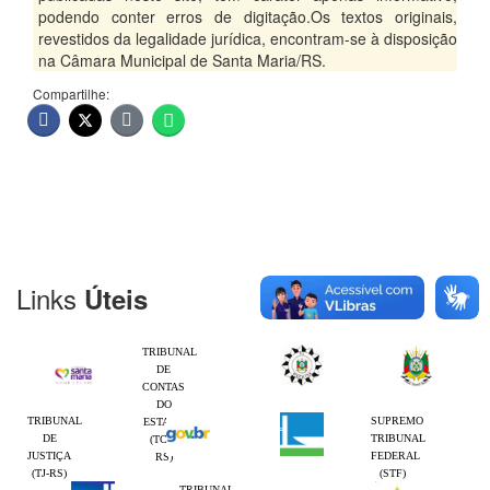
podendo conter erros de digitação.Os textos originais,
revestidos da legalidade jurídica, encontram-se à disposição
na Câmara Municipal de Santa Maria/RS.
Compartilhe:
Links
Úteis
TRIBUNAL
DE
CONTAS
DO
TRIBUNAL
SUPREMO
ESTADO
DE
TRIBUNAL
(TCE-
JUSTIÇA
FEDERAL
RS)
(TJ-RS)
(STF)
TRIBUNAL