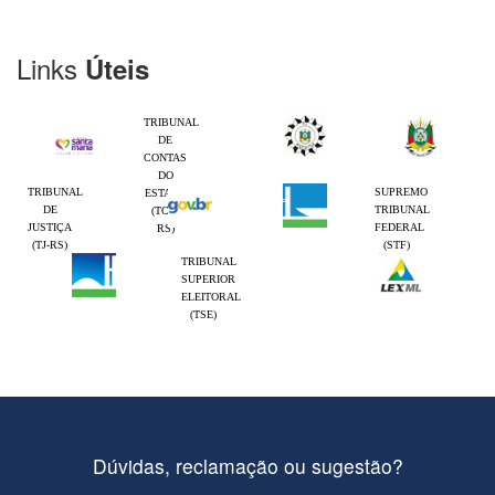
Links
Úteis
TRIBUNAL
DE
CONTAS
DO
TRIBUNAL
SUPREMO
ESTADO
DE
TRIBUNAL
(TCE-
JUSTIÇA
FEDERAL
RS)
(TJ-RS)
(STF)
TRIBUNAL
SUPERIOR
ELEITORAL
(TSE)
Dúvidas, reclamação ou sugestão?