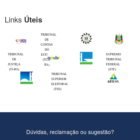
Links
Úteis
TRIBUNAL
DE
CONTAS
DO
TRIBUNAL
SUPREMO
ESTADO
DE
TRIBUNAL
(TCE-
JUSTIÇA
FEDERAL
RS)
(TJ-RS)
(STF)
TRIBUNAL
SUPERIOR
ELEITORAL
(TSE)
Dúvidas, reclamação ou sugestão?