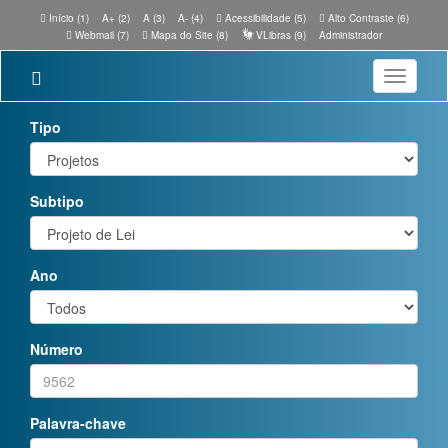
Início (1)
A+ (2)
A (3)
A- (4)
Acessibilidade (5)
Alto Contraste (6)
Webmail (7)
Mapa do Site (8)
VLibras (9)
Administrador
Toggle
navigatio
Tipo
Subtipo
Ano
Número
Palavra-chave