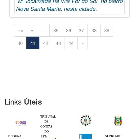
“M” localizada na Vila Pôr do Sol, no bairro
Nova Santa Marta, nesta cidade.
««
«
…
35
36
37
38
39
40
41
42
43
44
»
Links
Úteis
TRIBUNAL
DE
CONTAS
DO
TRIBUNAL
SUPREMO
ESTADO