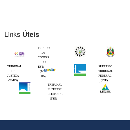
Links
Úteis
TRIBUNAL
DE
CONTAS
DO
TRIBUNAL
SUPREMO
ESTADO
DE
TRIBUNAL
(TCE-
JUSTIÇA
FEDERAL
RS)
(TJ-RS)
(STF)
TRIBUNAL
SUPERIOR
ELEITORAL
(TSE)