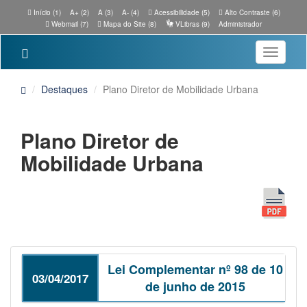
Início (1)
A+ (2)
A (3)
A- (4)
Acessibilidade (5)
Alto Contraste (6)
Webmail (7)
Mapa do Site (8)
VLibras (9)
Administrador
Toggle
navigatio
Destaques
Plano Diretor de Mobilidade Urbana
Plano Diretor de
Mobilidade Urbana
Lei Complementar nº 98 de 10
03/04/2017
de junho de 2015