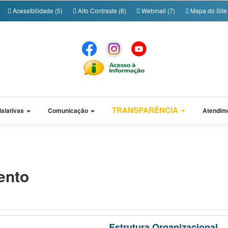
Acessibilidade (5)
Alto Contraste (6)
Webmail (7)
Mapa do Site 
TRANSPARÊNCIA
islativas
Comunicação
Atendim
ento
Estrutura Organizacional