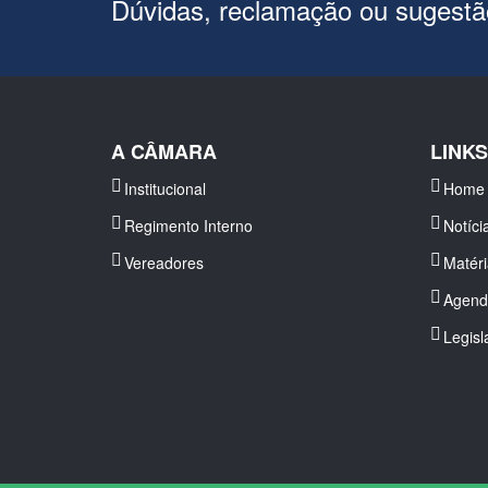
Dúvidas, reclamação ou sugest
A CÂMARA
LINK
Institucional
Home
Regimento Interno
Notíci
Vereadores
Matér
Agend
Legisl