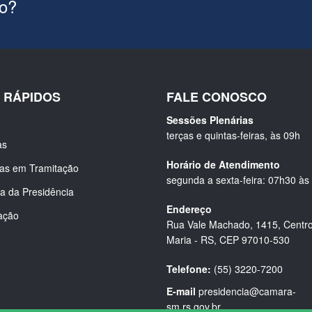
ão?
S RÁPIDOS
FALE CONOSCO
Sessões Plenárias
terças e quintas-feiras, às 09h
as
Horário de Atendimento
ias em Tramitação
segunda a sexta-feira: 07h30 às
a da Presidência
Endereço
ação
Rua Vale Machado, 1415, Centro
Maria - RS, CEP 97010-530
Telefone:
(55) 3220-7200
E-mail
presidencia@camara-
sm.rs.gov.br