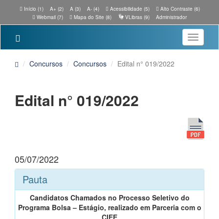
Início (1)
A+ (2)
A (3)
A- (4)
Acessibilidade (5)
Alto Contraste (6)
Webmail (7)
Mapa do Site (8)
VLibras (9)
Administrador
Toggle
navigatio
Concursos
Concursos
Edital n° 019/2022
Edital n° 019/2022
05/07/2022
Pauta
Candidatos Chamados no Processo Seletivo do
Programa Bolsa – Estágio, realizado em Parceria com o
CIEE