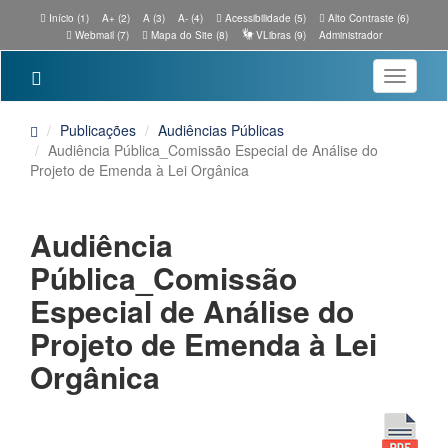
Início (1)
A+ (2)
A (3)
A- (4)
Acessibilidade (5)
Alto Contraste (6)
Webmail (7)
Mapa do Site (8)
VLibras (9)
Administrador
Toggle
navigatio
Publicações
Audiências Públicas
Audiência Pública_Comissão Especial de Análise do
Projeto de Emenda à Lei Orgânica
Audiência
Pública_Comissão
Especial de Análise do
Projeto de Emenda à Lei
Orgânica