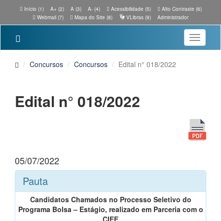
Início (1)
A+ (2)
A (3)
A- (4)
Acessibilidade (5)
Alto Contraste (6)
Webmail (7)
Mapa do Site (8)
VLibras (9)
Administrador
Toggle
navigatio
Concursos
Concursos
Edital n° 018/2022
Edital n° 018/2022
05/07/2022
Pauta
Candidatos Chamados no Processo Seletivo do
Programa Bolsa – Estágio, realizado em Parceria com o
CIEE