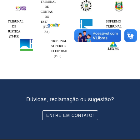
TRIBUNAL
DE
CONTAS
DO
TRIBUNAL
SUPREMO
ESTADO
DE
TRIBUNAL
(TCE-
JUSTIÇA
FEDERAL
RS)
(TJ-RS)
(STF)
TRIBUNAL
SUPERIOR
ELEITORAL
(TSE)
Dúvidas, reclamação ou sugestão?
ENTRE EM CONTATO!