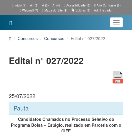
Início (1)
A+ (2)
A (3)
A- (4)
Acessibilidade (5)
Alto Contraste (6)
Webmail (7)
Mapa do Site (8)
VLibras (9)
Administrador
Toggle
navigatio
Concursos
Concursos
Edital n° 027/2022
Edital n° 027/2022
25/07/2022
Pauta
Candidatos Chamados no Processo Seletivo do
Programa Bolsa – Estágio, realizado em Parceria com o
CIEE