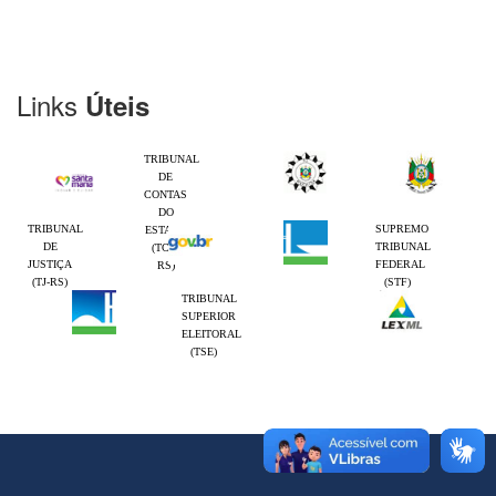
Links
Úteis
TRIBUNAL
DE
CONTAS
DO
TRIBUNAL
SUPREMO
ESTADO
DE
TRIBUNAL
(TCE-
JUSTIÇA
FEDERAL
RS)
(TJ-RS)
(STF)
TRIBUNAL
SUPERIOR
ELEITORAL
(TSE)