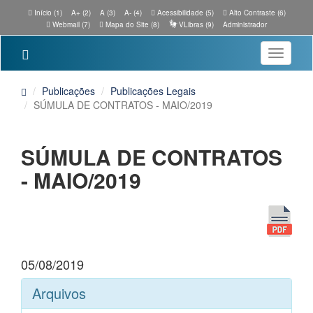
Início (1)
A+ (2)
A (3)
A- (4)
Acessibilidade (5)
Alto Contraste (6)
Webmail (7)
Mapa do Site (8)
VLibras (9)
Administrador
Toggle
navigatio
Publicações
Publicações Legais
SÚMULA DE CONTRATOS - MAIO/2019
SÚMULA DE CONTRATOS
- MAIO/2019
05/08/2019
Arquivos