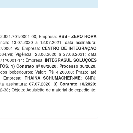
2.821.701/0001-00; Empresa:
RBS - ZERO HORA
ência: 13.07.2020 a 12.07.2021; data assinatura:
57/0001-95; Empresa:
CENTRO DE INTEGRAÇÃO
064,96; Vigência: 28.06.2020 a 27.06.2021; data
471//0001-14; Empresa:
INTEGRASUL SOLUÇÕES
S: 1) Contrato nº 08/2020; Processo 30/2020,
 dos bebedouros; Valor: R$ 4.200,00; Prazo: até
0;
Empresa
: THAINA SCHUMACHER-ME;
CNPJ:
ata assinatura: 07.07.2020;
3) Contrato 10/2020;
02-38
;
Objeto: Aquisição de material de expediente;