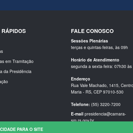
S RÁPIDOS
FALE CONOSCO
Sessões Plenárias
terças e quintas-feiras, às 09h
as
Horário de Atendimento
ias em Tramitação
segunda a sexta-feira: 07h30 às
a da Presidência
Endereço
ação
Rua Vale Machado, 1415, Centro
Maria - RS, CEP 97010-530
Telefone:
(55) 3220-7200
E-mail
presidencia@camara-
sm.rs.gov.br
ACIDADE PARA O SITE