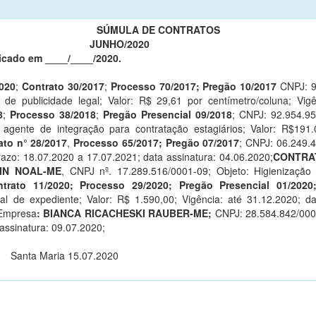
SÚMULA DE CONTRATOS
O/2020
____/2020.
020
;
Contrato 30/2017
;
Processo 70/2017; Pregão 10/2017
CNPJ: 9
 de publicidade legal; Valor: R$ 29,61 por centímetro/coluna; Vig
8
;
Processo 38/2018
;
Pregão Presencial 09/2018
; CNPJ: 92.954.9
agente de integração para contratação estagiários; Valor: R$191.
ato n° 28/2017
,
Processo 65/2017; Pregão 07/2017
; CNPJ: 06.249.
azo: 18.07.2020 a 17.07.2021; data assinatura: 04.06.2020;
CONTRATO
IN NOAL-ME
, CNPJ nº. 17.289.516/0001-09; Objeto: Higienização
ntrato 11/2020; Processo 29/2020; Pregão Presencial 01/202
ial de expediente; Valor: R$ 1.590,00; Vigência: até 31.12.2020; d
Empresa
: BIANCA RICACHESKI RAUBER-ME;
CNPJ: 28.584.842/00
 assinatura: 09.07.2020;
a Maria 15.07.2020