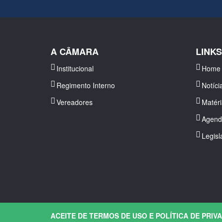
A CÂMARA
LINK
Institucional
Home
Regimento Interno
Notíci
Vereadores
Matér
Agend
Legisl
ACEITE DE TERMOS DE USO E POLÍTICA DE PRIV