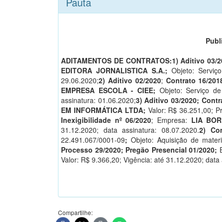
Pauta
JUNH
Publicado em ____/
ADITAMENTOS DE CONTRATOS:1) Aditivo 03/2
EDITORA JORNALISTICA S.A.;
Objeto: Serviço
29.06.2020;
2) Aditivo 02/2020
;
Contrato 16/201
EMPRESA ESCOLA - CIEE;
Objeto: Serviço de 
assinatura: 01.06.2020;
3) Aditivo 03/2020; Contr
EM INFORMÁTICA LTDA;
Valor: R$ 36.251,00; Pr
Inexigibilidade nº 06/2020
; Empresa:
LIA BOR
31.12.2020; data assinatura: 08.07.2020.
2) Co
22.491.067/0001-09
;
Objeto: Aquisição de mater
Processo 29/2020; Pregão Presencial 01/2020;
Valor: R$ 9.366,20; Vigência: até 31.12.2020; data
Sant
Compartilhe: