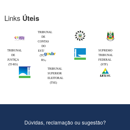
Links
Úteis
TRIBUNAL
DE
CONTAS
DO
TRIBUNAL
SUPREMO
ESTADO
DE
TRIBUNAL
(TCE-
JUSTIÇA
FEDERAL
RS)
(TJ-RS)
(STF)
TRIBUNAL
SUPERIOR
ELEITORAL
(TSE)
Dúvidas, reclamação ou sugestão?