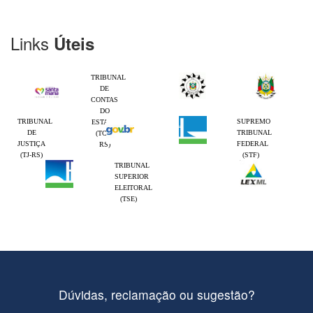
Links
Úteis
TRIBUNAL
DE
CONTAS
DO
TRIBUNAL
SUPREMO
ESTADO
DE
TRIBUNAL
(TCE-
JUSTIÇA
FEDERAL
RS)
(TJ-RS)
(STF)
TRIBUNAL
SUPERIOR
ELEITORAL
(TSE)
Dúvidas, reclamação ou sugestão?