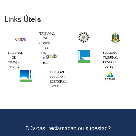
Links
Úteis
TRIBUNAL
DE
CONTAS
DO
TRIBUNAL
SUPREMO
ESTADO
DE
TRIBUNAL
(TCE-
JUSTIÇA
FEDERAL
RS)
(TJ-RS)
(STF)
TRIBUNAL
SUPERIOR
ELEITORAL
(TSE)
Dúvidas, reclamação ou sugestão?