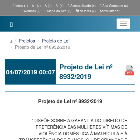
Início (1)
A+ (2)
A (3)
A- (4)
Acessibilidade (5)
Alto Contraste (6)
Webmail (7)
Mapa do Site (8)
VLibras (9)
Administrador
Toggle
navigatio
Projetos
Projeto de Lei
Projeto de Lei nº 8932/2019
Projeto de Lei nº
04/07/2019 00:07
8932/2019
Projeto de Lei nº 8932/2019
"DISPÕE SOBRE A GARANTIA DO DIREITO DE
PREFERÊNCIA DAS MULHERES VÍTIMAS DE
VIOLÊNCIA DOMÉSTICA À MATRÍCULA E À