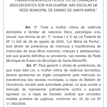
TRANSFERÊNCIA DOS FILHOS, OU DE CRIANÇAS E
ADOLESCENTES SOB SUA GUARDA, NAS ESCOLAS DA
REDE MUNICIPAL DE ENSINO DE SANTA MARIA."
Art. 1º
-Toda a mulher vítima de violência
doméstica e familiar de natureza física, psicológica e/ou
sexual, nos termos do art. 7º, incisos I a V, da Lei Federal de
Nº 11.340 de 06 de agosto de 2006, “Lei Maria da Penha”,
terá direito de preferência de matrícula e transferência de
matrículas de seus filhos menores, crianças e adolescentes,
sob sua guarda definitiva ou provisória, nas escolas da Rede
Municipal de Ensino do Município de Santa Maria/RS.
Art. 2º
- Para garantir o direito de preferência, de
que trata esta Lei, a mulher vítima de violência doméstica,
deverá apresentar ao órgão competente pela matrícula ou
transferência das escolas municipais, a cópia do Boletim de
Ocorrência, lavrado pela autoridade policial, no qual conste a
intenção de representar judicialmente contra o suposto
agressor ou a cópia da Decisão Judicial que concedeu
medida protetiva de urgência, conforme art. 23 da Lei Nº
11.340/2006.