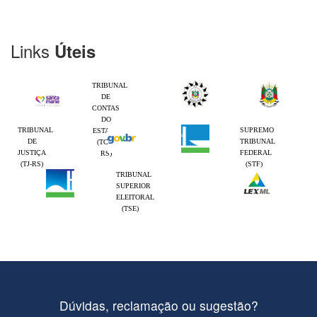
Links
Úteis
TRIBUNAL
DE
CONTAS
DO
TRIBUNAL
SUPREMO
ESTADO
DE
TRIBUNAL
(TCE-
JUSTIÇA
FEDERAL
RS)
(TJ-RS)
(STF)
TRIBUNAL
SUPERIOR
ELEITORAL
(TSE)
Dúvidas, reclamação ou sugestão?