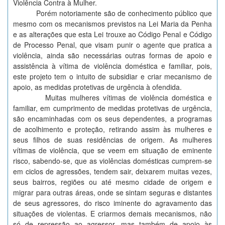
Violência Contra à Mulher.
Porém notoriamente são de conhecimento público que
mesmo com os mecanismos previstos na Lei Maria da Penha
e as alterações que esta Lei trouxe ao Código Penal e Código
de Processo Penal, que visam punir o agente que pratica a
violência, ainda são necessárias outras formas de apoio e
assistência à vítima de violência doméstica e familiar, pois,
este projeto tem o intuito de subsidiar e criar mecanismo de
apoio, as medidas protetivas de urgência à ofendida.
Muitas mulheres vítimas de violência doméstica e
familiar, em cumprimento de medidas protetivas de urgência,
são encaminhadas com os seus dependentes, a programas
de acolhimento e proteção, retirando assim às mulheres e
seus filhos de suas residências de origem. As mulheres
vítimas de violência, que se veem em situação de eminente
risco, sabendo-se, que as violências domésticas cumprem-se
em ciclos de agressões, tendem sair, deixarem muitas vezes,
seus bairros, regiões ou até mesmo cidade de origem e
migrar para outras áreas, onde se sintam seguras e distantes
de seus agressores, do risco iminente do agravamento das
situações de violentas. E criarmos demais mecanismos, não
só de repressão ao agressor, mas também de apoio às