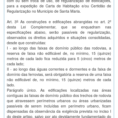
com ou sem troca de uso, de regularização de edificações,
para a expedição de Carta de Habitação e/ou Certidão de
Regularização no Município de Santa Maria.
o
Art. 3
As construções e edificações abrangidas no art. 2º
desta Lei Complementar, que se enquadram nas
especificações abaixo, serão passíveis de regularização,
observados os direitos adquiridos e situações consolidadas,
desde que construídas:
I - ao longo das faixas de domínio público das rodovias, a
reserva de faixa não edificável de, no mínimo, 15 (quinze)
metros de cada lado fica reduzida para 5 (cinco) metros de
cada lado;
II - ao longo das águas correntes e dormentes e da faixa de
domínio das ferrovias, será obrigatória a reserva de uma faixa
não edificável de, no mínimo, 15 (quinze) metros de cada
lado.
Parágrafo único. As edificações localizadas nas áreas
contíguas às faixas de domínio público dos trechos de rodovia
que atravessem perímetros urbanos ou áreas urbanizadas
passíveis de serem incluídas em perímetro urbano, ficam
dispensadas da observância da exigência prevista no inciso I
do deste artigo, salvo por ato devidamente fundamentado do