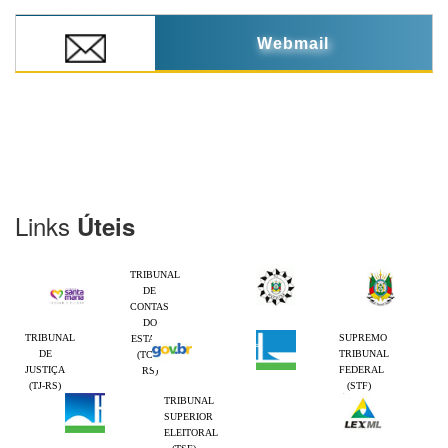
Webmail
Links
Úteis
TRIBUNAL
DE
CONTAS
DO
TRIBUNAL
SUPREMO
ESTADO
DE
TRIBUNAL
(TCE-
JUSTIÇA
FEDERAL
RS)
(TJ-RS)
(STF)
TRIBUNAL
SUPERIOR
ELEITORAL