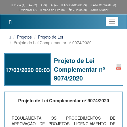
Início (1)
A+ (2)
A (3)
A- (4)
Acessibilidade (5)
Alto Contraste (6)
Webmail (7)
Mapa do Site (8)
VLibras (9)
Administrador
Toggle
navigatio
Projetos
Projeto de Lei
Projeto de Lei Complementar nº 9074/2020
Projeto de Lei
Complementar nº
17/03/2020 00:03
9074/2020
Projeto de Lei Complementar nº 9074/2020
REGULAMENTA OS PROCEDIMENTOS DE
APROVAÇÃO DE PROJETOS, LICENCIAMENTO DE