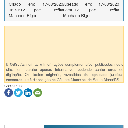
Criado em: 17/03/2020
Alterado em: 17/03/2020
08:40:12 por: Lucélia
08:40:12 por: Lucélia
Machado Rigon
Machado Rigon
Anexos (1)
CC - Regulamenta os procedimentos de aprovação de
projetos nas faixas de dominio do DAER e DNIT (1)
OBS:
As normas e informações complementares, publicadas neste
site, tem caráter apenas informativo, podendo conter erros de
digitação. Os textos originais, revestidos da legalidade jurídica,
encontram-se à disposição na Câmara Municipal de Santa Maria/RS.
Compartilhe: