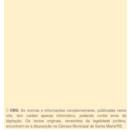
Vereador(a) Adelar Vargas dos Santos (Bolinha)
Vereador(a) Luci Duartes (Professora Tia da Moto)
Vereador(a) Maria Aparecida Brizola (Dra Cida)
Vereador(a) Admar Pozzobom
Vereador(a) Alexandre Pinzon Vargas
Vereador(a) Daniel Diniz
Vereador(a) Juliano Soares (Juba)
Anexos (1)
Projeto de Lei 9076 Revisao geral anual Legislativ
OBS:
As normas e informações complementares, publicadas neste
site, tem caráter apenas informativo, podendo conter erros de
digitação. Os textos originais, revestidos da legalidade jurídica,
encontram-se à disposição na Câmara Municipal de Santa Maria/RS.