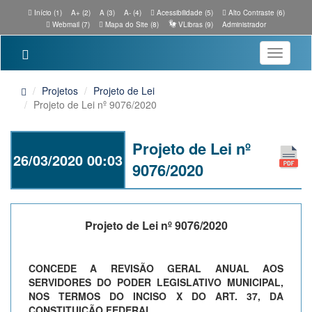
Início (1)
A+ (2)
A (3)
A- (4)
Acessibilidade (5)
Alto Contraste (6)
Webmail (7)
Mapa do Site (8)
VLibras (9)
Administrador
Toggle
navigatio
Projetos
Projeto de Lei
Projeto de Lei nº 9076/2020
Projeto de Lei nº
26/03/2020 00:03
9076/2020
Projeto de Lei nº 9076/2020
CONCEDE A REVISÃO GERAL ANUAL AOS
SERVIDORES DO PODER LEGISLATIVO MUNICIPAL,
NOS TERMOS DO INCISO X DO ART. 37, DA
CONSTITUIÇÃO FEDERAL.