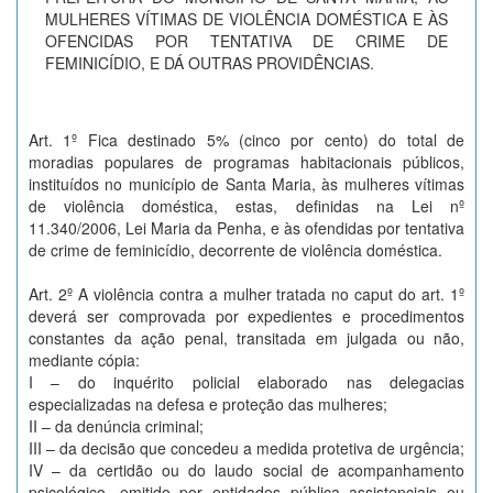
MULHERES VÍTIMAS DE VIOLÊNCIA DOMÉSTICA E ÀS
OFENCIDAS POR TENTATIVA DE CRIME DE
FEMINICÍDIO, E DÁ OUTRAS PROVIDÊNCIAS.
Art. 1º Fica destinado 5% (cinco por cento) do total de
moradias populares de programas habitacionais públicos,
instituídos no município de Santa Maria, às mulheres vítimas
de violência doméstica, estas, definidas na Lei nº
11.340/2006, Lei Maria da Penha, e às ofendidas por tentativa
de crime de feminicídio, decorrente de violência doméstica.
Art. 2º A violência contra a mulher tratada no caput do art. 1º
deverá ser comprovada por expedientes e procedimentos
constantes da ação penal, transitada em julgada ou não,
mediante cópia:
I – do inquérito policial elaborado nas delegacias
especializadas na defesa e proteção das mulheres;
II – da denúncia criminal;
III – da decisão que concedeu a medida protetiva de urgência;
IV – da certidão ou do laudo social de acompanhamento
psicológico, emitido por entidades pública assistenciais ou