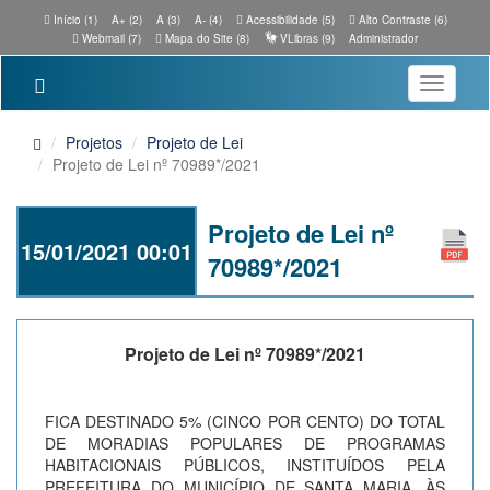
Início (1)
A+ (2)
A (3)
A- (4)
Acessibilidade (5)
Alto Contraste (6)
Webmail (7)
Mapa do Site (8)
VLibras (9)
Administrador
Toggle
navigatio
Projetos
Projeto de Lei
Projeto de Lei nº 70989*/2021
Projeto de Lei nº
15/01/2021 00:01
70989*/2021
Projeto de Lei nº 70989*/2021
FICA DESTINADO 5% (CINCO POR CENTO) DO TOTAL
DE MORADIAS POPULARES DE PROGRAMAS
HABITACIONAIS PÚBLICOS, INSTITUÍDOS PELA
PREFEITURA DO MUNICÍPIO DE SANTA MARIA, ÀS