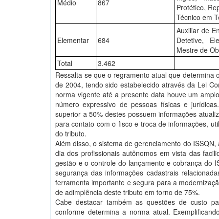
Médio
867
Protético, Re
Técnico em Te
Auxiliar de E
Elementar
684
Detetive, El
Mestre de Obr
Total
3.462
Ressalta-se que o regramento atual que determina o
de 2004, tendo sido estabelecido através da Lei C
norma vigente até a presente data houve um amplo 
número expressivo de pessoas físicas e jurídica
superior a 50% destes possuem informações atualiza
para contato com o fisco e troca de informações, ut
do tributo.
Além disso, o sistema de gerenciamento do ISSQN, 
dia dos profissionais autônomos em vista das facili
gestão e o controle do lançamento e cobrança do I
segurança das informações cadastrais relacionadas 
ferramenta importante e segura para a modernização 
de adimplência deste tributo em torno de 75%.
Cabe destacar também as questões de custo par
conforme determina a norma atual. Exemplificand