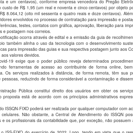
enta e um centavos), conforme empresa vencedora do Pregão Eletrô
 custo de R$ 1,95 (um real e noventa e cinco centavos) por objeto p
$ 8.064,12 (oito mil sessenta e quatro reais e doze centavos). Além
vidores envolvidos no processo de contratação para impressão e post
ferências, testes, contatos com gráfica, aprovação, liberação para imp
s e postagem nos correios.
otificação ocorra através de edital e a emissão da guia de recolhimen
cípio também alinha o uso da tecnologia com o desenvolvimento suste
icas para impressão das guias e sua respectiva postagem junto aos Co
 aos valores devidos.
id-19 exige que o poder público reveja determinados procedimen
zando ferramentas de acesso ao contribuinte de forma online, be
. Os serviços realizados à distância, de forma remota, têm sua pr
 e pessoas, reduzindo de forma considerável a contaminação e disse
stração Pública constitui direito dos usuários em obter os servi
o proposta está de acordo com os princípios administrativos expre
 do ISSQN-FIXO poderá ser realizada por qualquer computador com a
es celulares. Não obstante, a Central de Atendimento do ISSQN po
es e os profissionais da contabilidade que, por exceção, não possuem
a o ISS-FIXO do exercício de 2022. Logo, tendo em vista que o res