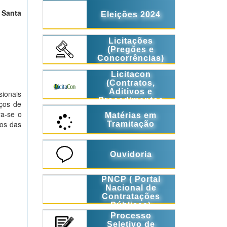
e Santa
Eleições 2024
Licitações
(Pregões e
Concorrências)
Licitacon
(Contratos,
Aditivos e
sionais
Procedimentos
ços de
Licitatórios)
ra-se o
Matérias em
los das
Tramitação
Ouvidoria
PNCP ( Portal
Nacional de
Contratações
Públicas)
Processo
Seletivo de