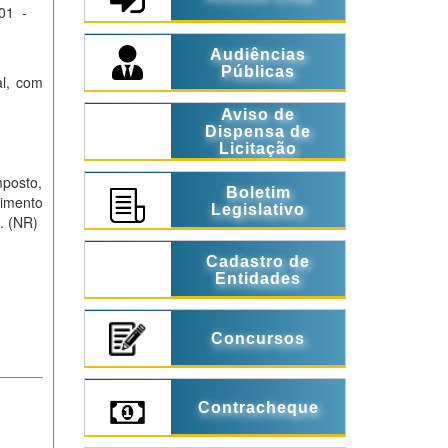
01 -
Audiências
Públicas
al, com
Aviso de
Dispensa de
Licitação
mposto,
Boletim
himento
Legislativo
a. (NR)
Cadastro de
Entidades
Concursos
Contracheque