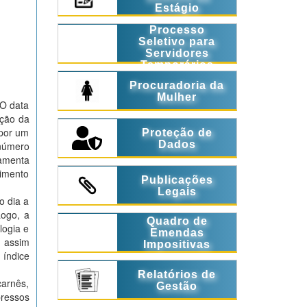
Estágio
Processo
Seletivo para
Servidores
Temporários
Procuradoria da
Mulher
XO data
ação da
 por um
Proteção de
Dados
número
ramenta
himento
Publicações
Legais
o dia a
Logo, a
Quadro de
logia e
Emendas
o assim
Impositivas
 índice
Relatórios de
arnês,
Gestão
ressos