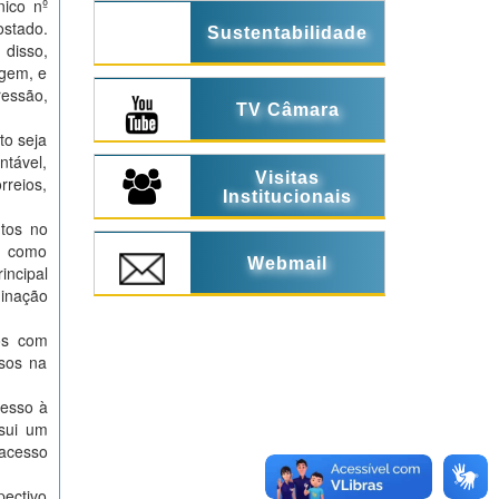
nico nº
ostado.
Sustentabilidade
 disso,
agem, e
ressão,
TV Câmara
to seja
ntável,
Visitas
rreios,
Institucionais
tos no
m como
Webmail
incipal
minação
ços com
ssos na
cesso à
ssui um
 acesso
pectivo