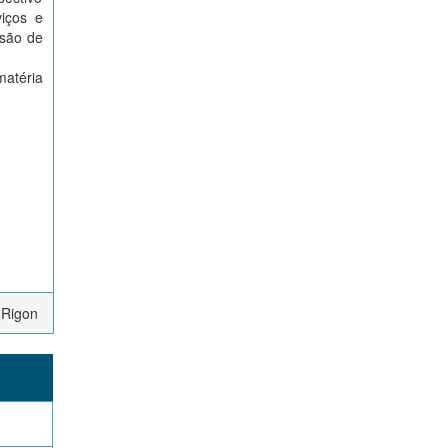
viços e
ssão de
atéria
 Rigon