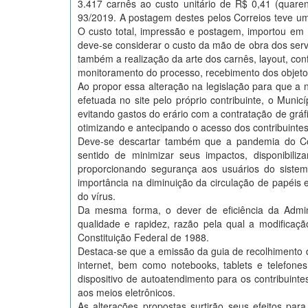
3.417 carnês ao custo unitário de R$ 0,41 (quar
93/2019. A postagem destes pelos Correios teve um
O custo total, impressão e postagem, importou em R
deve-se considerar o custo da mão de obra dos ser
também a realização da arte dos carnês, layout, con
monitoramento do processo, recebimento dos objeto
Ao propor essa alteração na legislação para que a n
efetuada no site pelo próprio contribuinte, o Muni
evitando gastos do erário com a contratação de gráf
otimizando e antecipando o acesso dos contribuintes
Deve-se descartar também que a pandemia do Cov
sentido de minimizar seus impactos, disponibili
proporcionando segurança aos usuários do sistema
importância na diminuição da circulação de papéis
do vírus.
Da mesma forma, o dever de eficiência da Admini
qualidade e rapidez, razão pela qual a modificaçã
Constituição Federal de 1988.
Destaca-se que a emissão da guia de recolhimento
internet, bem como notebooks, tablets e telefon
dispositivo de autoatendimento para os contribuint
aos meios eletrônicos.
As alterações propostas surtirão seus efeitos par