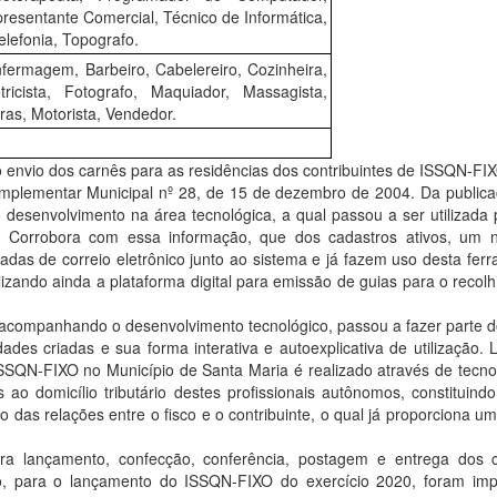
presentante Comercial, Técnico de Informática,
lefonia, Topografo.
nfermagem, Barbeiro, Cabelereiro, Cozinheira,
etricista, Fotografo, Maquiador, Massagista,
as, Motorista, Vendedor.
 envio dos carnês para as residências dos contribuintes de ISSQN-FI
omplementar Municipal nº 28, de 15 de dezembro de 2004. Da public
desenvolvimento na área tecnológica, a qual passou a ser utilizada
s. Corrobora com essa informação, que dos cadastros ativos, um 
das de correio eletrônico junto ao sistema e já fazem uso desta fer
ilizando ainda a plataforma digital para emissão de guias para o recol
acompanhando o desenvolvimento tecnológico, passou a fazer parte d
dades criadas e sua forma interativa e autoexplicativa de utilização. 
SSQN-FIXO no Município de Santa Maria é realizado através de tecno
ao domicílio tributário destes profissionais autônomos, constituind
das relações entre o fisco e o contribuinte, o qual já proporciona um
a lançamento, confecção, conferência, postagem e entrega dos c
o, para o lançamento do ISSQN-FIXO do exercício 2020, foram imp