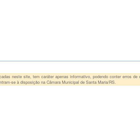
das neste site, tem caráter apenas informativo, podendo conter erros de d
ncontram-se à disposição na Câmara Municipal de Santa Maria/RS.