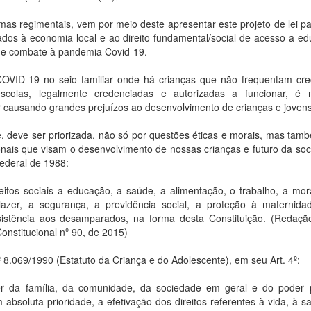
as regimentais, vem por meio deste apresentar este projeto de lei p
os à economia local e ao direito fundamental/social de acesso a e
 de combate à pandemia Covid-19.
COVID-19 no seio familiar onde há crianças que não frequentam cr
colas, legalmente credenciadas e autorizadas a funcionar, é 
ar causando grandes prejuízos ao desenvolvimento de crianças e joven
 deve ser priorizada, não só por questões éticas e morais, mas ta
cionais que visam o desenvolvimento de nossas crianças e futuro da so
Federal de 1988:
reitos sociais a educação, a saúde, a alimentação, o trabalho, a mor
 lazer, a segurança, a previdência social, a proteção à maternid
ssistência aos desamparados, na forma desta Constituição. (Redaç
nstitucional nº 90, de 2015)
 8.069/1990 (Estatuto da Criança e do Adolescente), em seu Art. 4º:
er da família, da comunidade, da sociedade em geral e do poder 
 absoluta prioridade, a efetivação dos direitos referentes à vida, à s