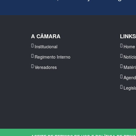
A CÂMARA
LINK
Institucional
Home
Regimento Interno
Notíci
Vereadores
Matér
Agend
Legisl