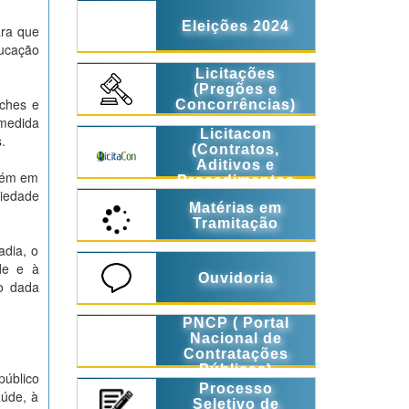
Eleições 2024
ara que
ducação
Licitações
(Pregões e
eches e
Concorrências)
medida
Licitacon
s.
(Contratos,
Aditivos e
mbém em
Procedimentos
ciedade
Licitatórios)
Matérias em
Tramitação
adia, o
ade e à
Ouvidoria
ão dada
PNCP ( Portal
Nacional de
Contratações
Públicas)
público
Processo
aúde, à
Seletivo de