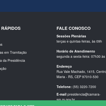
S RÁPIDOS
FALE CONOSCO
Sessões Plenárias
terças e quintas-feiras, às 09h
as
Horário de Atendimento
ias em Tramitação
segunda a sexta-feira: 07h30 às
a da Presidência
Endereço
ação
Rua Vale Machado, 1415, Centro
Maria - RS, CEP 97010-530
Telefone:
(55) 3220-7200
E-mail
presidencia@camara-
sm.rs.gov.br