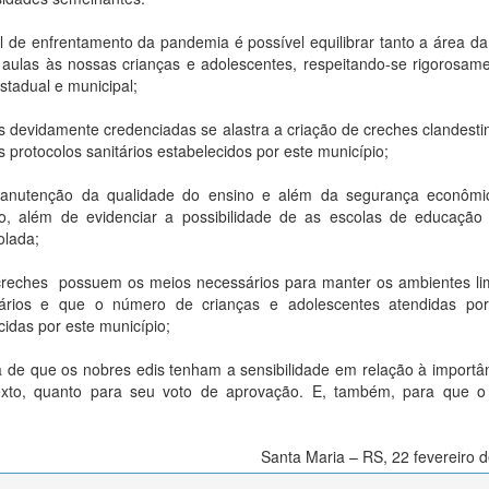
de enfrentamento da pandemia é possível equilibrar tanto a área d
aulas às nossas crianças e adolescentes, respeitando-se rigorosam
stadual e municipal;
s devidamente credenciadas se alastra a criação de creches clandest
rotocolos sanitários estabelecidos por este município;
 manutenção da qualidade do ensino e além da segurança econômi
io, além de evidenciar a possibilidade de as escolas de educação
olada;
/creches possuem os meios necessários para manter os ambientes l
tários e que o número de crianças e adolescentes atendidas por
idas por este município;
a de que os nobres edis tenham a sensibilidade em relação à importâ
texto, quanto para seu voto de aprovação. E, também, para que o
Santa Maria – RS, 22 fevereiro 