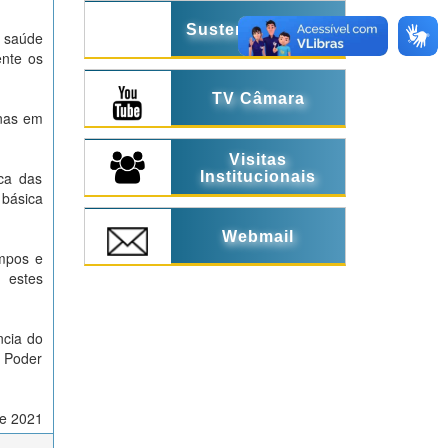
Sustentabilidade
a saúde
ente os
TV Câmara
inas em
Visitas
Institucionais
ca das
 básica
Webmail
impos e
 estes
ncia do
 Poder
de 2021