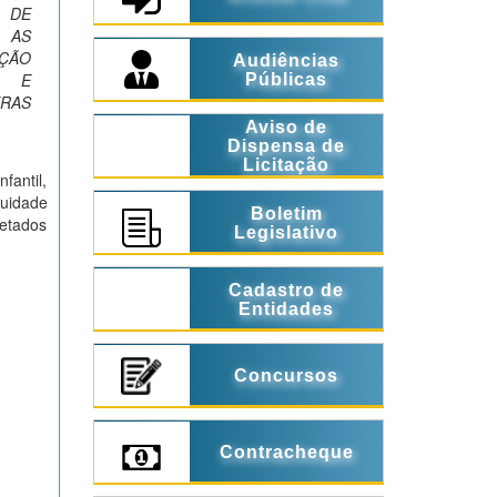
 DE
 AS
AÇÃO
Audiências
L E
Públicas
TRAS
Aviso de
Dispensa de
Licitação
fantil,
nuidade
Boletim
retados
Legislativo
Cadastro de
Entidades
Concursos
Contracheque