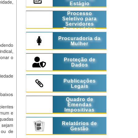
nidade,
Estágio
Processo
Seletivo para
Servidores
Temporários
Procuradoria da
Mulher
podendo
dical,
ionar o
Proteção de
Dados
ciedade
Publicações
Legais
 baixos
Quadro de
Emendas
ientes
Impositivas
comum e
equadas
Relatórios de
s sejam
Gestão
s ou de