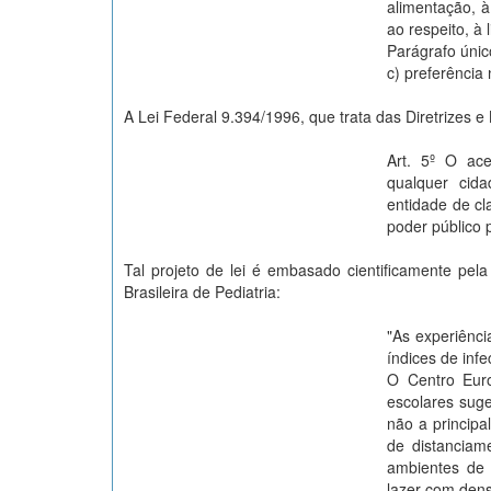
alimentação, à
ao respeito, à 
Parágrafo únic
c) preferência
A Lei Federal 9.394/1996, que trata das Diretrizes 
Art. 5º O ace
qualquer cida
entidade de cl
poder público 
Tal projeto de lei é embasado cientificamente pe
Brasileira de Pediatria:
"As experiênc
índices de inf
O Centro Euro
escolares sug
não a princip
de distanciam
ambientes de 
lazer com den