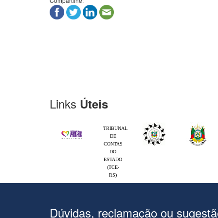
Compartilhe:
Links
Úteis
TRIBUNAL
DE
CONTAS
DO
ESTADO
(TCE-
RS)
Dúvidas, reclamação ou sugest