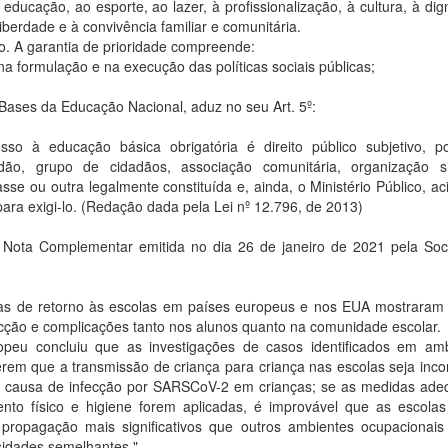
 educação, ao esporte, ao lazer, à profissionalização, à cultura, à dig
liberdade e à convivência familiar e comunitária.
o. A garantia de prioridade compreende:
 na formulação e na execução das políticas sociais públicas;
e Bases da Educação Nacional, aduz no seu Art. 5º:
sso à educação básica obrigatória é direito público subjetivo, 
dão, grupo de cidadãos, associação comunitária, organização sin
asse ou outra legalmente constituída e, ainda, o Ministério Público, ac
para exigi-lo. (Redação dada pela Lei nº 12.796, de 2013)
la Nota Complementar emitida no dia 26 de janeiro de 2021 pela So
ias de retorno às escolas em países europeus e nos EUA mostraram
ecção e complicações tanto nos alunos quanto na comunidade escolar.
peu concluiu que as investigações de casos identificados em amb
erem que a transmissão de criança para criança nas escolas seja in
al causa de infecção por SARSCoV-2 em crianças; se as medidas ad
ento físico e higiene forem aplicadas, é improvável que as escola
propagação mais significativos que outros ambientes ocupacionai
sidades semelhantes."