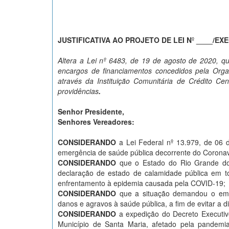
JUSTIFICATIVA AO PROJETO DE LEI N
º
____/EXE
Altera a Lei nº 6483, de 19 de agosto de 2020, qu
encargos de financiamentos concedidos pela
Orga
através da Instituição Comunitária de Crédito Ce
providências
.
Senhor Presidente,
Senhores Vereadores:
CONSIDERANDO
a Lei Federal nº 13.979, de 06 
emergência de saúde pública decorrente do Coronaví
CONSIDERANDO
que o Estado do Rio Grande do S
declaração de estado de calamidade pública em to
enfrentamento à epidemia causada pela COVID-19;
CONSIDERANDO
que a situação demandou o empr
danos e agravos à saúde pública, a fim de evitar a 
CONSIDERANDO
a expedição do Decreto Executiv
Município de Santa Maria, afetado pela pandem