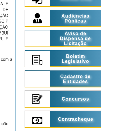
IA E
 DE
AÇÃO
Audiências
SCIP
Públicas
ÇÃO
BUÍ
Aviso de
I, E
Dispensa de
Licitação
Boletim
r com a
Legislativo
Cadastro de
Entidades
Concursos
Contracheque
dação: