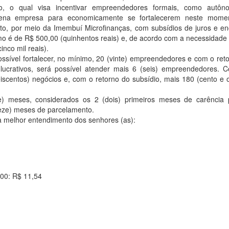
o, o qual visa incentivar empreendedores formais, como autôn
uena empresa para economicamente se fortalecerem neste mome
to, por meio da Imembuí Microfinanças, com subsídios de juros e e
mo é de R$ 500,00 (quinhentos reais) e, de acordo com a necessidade 
nco mil reais).
ossível fortalecer, no mínimo, 20 (vinte) empreendedores e com o ret
ucrativos, será possível atender mais 6 (seis) empreendedores. 
eiscentos) negócios e, com o retorno do subsídio, mais 180 (cento e o
) meses, considerados os 2 (dois) primeiros meses de carência 
eze) meses de parcelamento.
a melhor entendimento dos senhores (as):
,00: R$ 11,54