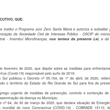
CUTIVO, QUE:
e Institui o Programa Juro Zero Santa Maria e autoriza a subsidiar 
nização da Sociedade Civil de Interesse Público -
OSCIP de microc
ntral - Imembuí Microfinanças,
nos termos da presente Lei,
e dá 
de fevereiro de 2020, que dispõe sobre as medidas para enfrentam
rus (Covid-19) responsável pelo surto de 2019;
ul publicou o Decreto nº 55.154, de 1º de abril, de 2020, reite
do o território do Estado do Rio Grande do Sul para fins de prev
ego urgente de medidas de prevenção, controle e contenção de r
disseminação da doença no Município;
o nº 64, de 30 de março de 2020, que declara situação de Emergê
ia mundial do novo Coronavírus (COVID-19) - COBRADE 15110, d