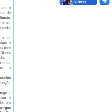
,
inado o
asas de
turais,
reiros,
aterial
 ainda
etam o
 ou com
 Diante
ados no
eros da
taram a
aqueles
tuação
rego e
esas e
ades em
cargos