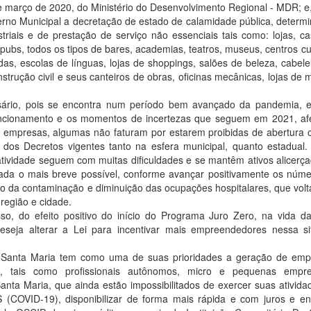
 de março de 2020, do Ministério do Desenvolvimento Regional - MDR; e
erno Municipal a decretação de estado de calamidade pública, determ
triais e de prestação de serviço não essenciais tais como: lojas, c
 pubs, todos os tipos de bares, academias, teatros, museus, centros cul
adas, escolas de línguas, lojas de shoppings, salões de beleza, cabelei
strução civil e seus canteiros de obras, oficinas mecânicas, lojas de m
ário, pois se encontra num período bem avançado da pandemia, e
ncionamento e os momentos de incertezas que seguem em 2021, af
 empresas, algumas não faturam por estarem proibidas de abertura
dos Decretos vigentes tanto na esfera municipal, quanto estadual.
ividade seguem com muitas dificuldades e se mantêm ativos alicerç
ada o mais breve possível, conforme avançar positivamente os núm
o da contaminação e diminuição das ocupações hospitalares, que vol
região e cidade.
so, do efeito positivo do início do Programa Juro Zero, na vida d
eja alterar a Lei para incentivar mais empreendedores nessa si
e Santa Maria tem como uma de suas prioridades a geração de emp
s, tais como profissionais autônomos, micro e pequenas empr
anta Maria, que ainda estão impossibilitados de exercer suas ativid
COVID-19), disponibilizar de forma mais rápida e com juros e en