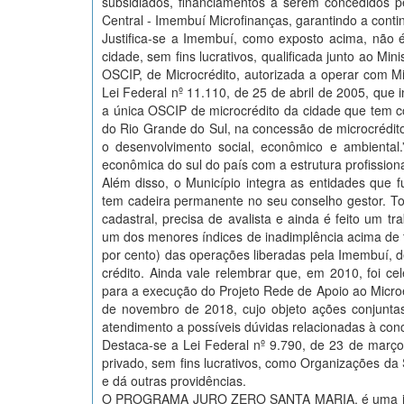
subsidiados, financiamentos a serem concedidos pe
Central - Imembuí Microfinanças, garantindo a contin
Justifica-se a Imembuí, como exposto acima, não 
cidade, sem fins lucrativos, qualificada junto ao Mi
OSCIP, de Microcrédito, autorizada a operar com Mi
Lei Federal nº 11.110, de 25 de abril de 2005, que 
a única OSCIP de microcrédito da cidade que tem c
do Rio Grande do Sul, na concessão de microcrédito
o desenvolvimento social, econômico e ambiental
econômica do sul do país com a estrutura profission
Além disso, o Município integra as entidades que 
tem cadeira permanente no seu conselho gestor. Tod
cadastral, precisa de avalista e ainda é feito um 
um dos menores índices de inadimplência acima de tr
por cento) das operações liberadas pela Imembuí, 
crédito. Ainda vale relembrar que, em 2010, foi ce
para a execução do Projeto Rede de Apoio ao Micro
de novembro de 2018, cujo objeto ações conjunta
atendimento a possíveis dúvidas relacionadas à con
Destaca-se a Lei Federal nº 9.790, de 23 de março 
privado, sem fins lucrativos, como Organizações da So
e dá outras providências.
O PROGRAMA JURO ZERO SANTA MARIA, é uma iniciat