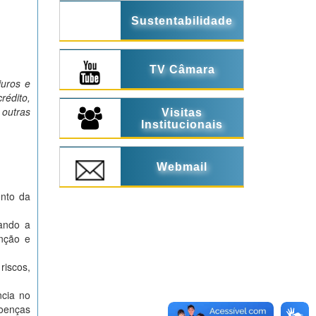
Sustentabilidade
TV Câmara
juros e
rédito,
outras
Visitas
Institucionais
Webmail
ento da
rando a
enção e
iscos,
ncia no
oenças