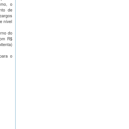
omo, o
nto de
ncargos
e nível
orno do
Com R$
itenta)
para o