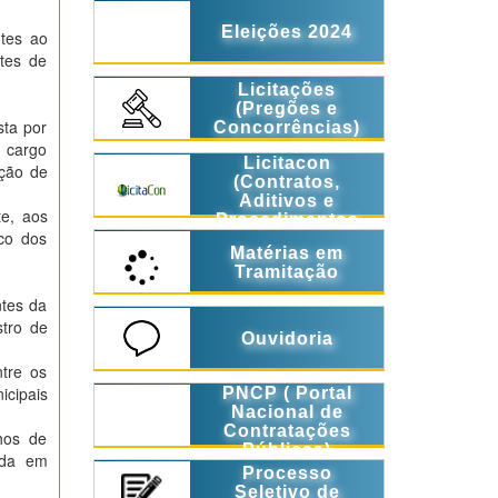
Eleições 2024
ntes ao
ntes de
Licitações
(Pregões e
sta por
Concorrências)
m cargo
Licitacon
ação de
(Contratos,
Aditivos e
te, aos
Procedimentos
ico dos
Licitatórios)
Matérias em
Tramitação
ntes da
stro de
Ouvidoria
ntre os
cipais
PNCP ( Portal
Nacional de
Contratações
hos de
Públicas)
ada em
Processo
Seletivo de