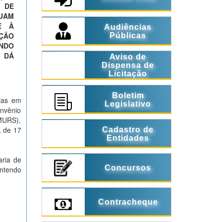
 DE
TUAM
E À
Audiências
ÇÃO
Públicas
NDO
E DÁ
Aviso de
Dispensa de
Licitação
Boletim
rias em
Legislativo
onvênio
AMURS),
, de 17
Cadastro de
Entidades
aria de
Concursos
antendo
Contracheque