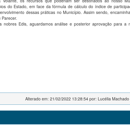
 Volante, os recursos que poderiam ser destinados ao nosso Mun
os do Estado, em face da fórmula de cálculo do índice de particip
envolvimento dessas práticas no Município. Assim sendo, encamin
 Parecer.
nobres Edis, aguardamos análise e posterior aprovação para a m
Alterado em: 21/02/2022 13:28:54 por: Lucélia Machado