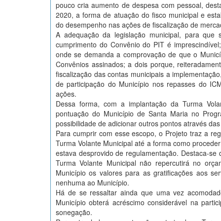
pouco cria aumento de despesa com pessoal, dest
2020, a forma de atuação do fisco municipal e esta
do desempenho nas ações de fiscalização de mercado
A adequação da legislação municipal, para que s
cumprimento do Convênio do PIT é imprescindível;
onde se demanda a comprovação de que o Municíp
Convênios assinados; a dois porque, reiteradamen
fiscalização das contas municipais a implementaçã
de participação do Município nos repasses do IC
ações.
Dessa forma, com a implantação da Turma Volant
pontuação do Município de Santa Maria no Prog
possibilidade de adicionar outros pontos através das
Para cumprir com esse escopo, o Projeto traz a re
Turma Volante Municipal até a forma como proceder a
estava desprovido de regulamentação. Destaca-se qu
Turma Volante Municipal não repercutirá no orça
Município os valores para as gratificações aos se
nenhuma ao Município.
Há de se ressaltar ainda que uma vez acomodado 
Município obterá acréscimo considerável na part
sonegação.