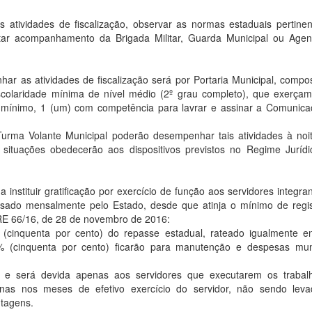
 atividades de fiscalização, observar as normas estaduais pertine
citar acompanhamento da Brigada Militar, Guarda Municipal ou Age
ar as atividades de fiscalização será por Portaria Municipal, compo
escolaridade mínima de nível médio (2º grau completo), que exerça
no mínimo, 1 (um) com competência para lavrar e assinar a Comunic
Turma Volante Municipal poderão desempenhar tais atividades à noi
situações obedecerão aos dispositivos previstos no Regime Juríd
a instituir gratificação por exercício de função aos servidores integra
ssado mensalmente pelo Estado, desde que atinja o mínimo de regi
 RE 66/16, de 28 de novembro de 2016:
 (cinquenta por cento) do repasse estadual, rateado igualmente e
 (cinquenta por cento) ficarão para manutenção e despesas muni
io e será devida apenas aos servidores que executarem os trabal
penas nos meses de efetivo exercício do servidor, não sendo lev
ntagens.