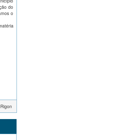
icípio
ação do
hamos o
atéria
 Rigon