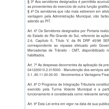
§ 3º Aos servidores designados é permitida acumul
as provenientes do exercício de outra função gratifi
§ 4º Os servidores que não mais estiverem em ativ
vantagem pela Administração Municipal, não farão
aderido ao PIT.
Art. 6º Os Servidores designados por Portaria rea
do Estado do Rio Grande do Sul, referente às açõe
2.6, Capítulo II, Título V, da IN DRP 45/98 S
correspondente ao repasse efetuado pelo Gover
Mercadorias de Trânsito - CMT, disponibilizado 
habilitados.
Art. 7º As despesas decorrentes da aplicação da pre
041220010.2.015000 - Manutenção dos serviços adm
3.1..90.11.00.00.00 - Vencimentos e Vantagens Fixa
Art. 8º O Programa de Integração Tributaria constitu
exercido pela Turma Volante Municipal e a part
funcionamento é considerada como relevante serviço 
Art. 9º Esta Lei entra em vigor na data de sua public