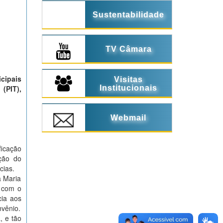
Sustentabilidade
TV Câmara
cipais
Visitas
Institucionais
(PIT),
Webmail
ficação
ção do
cias.
a Maria
m com o
cia aos
nvênio.
, e tão