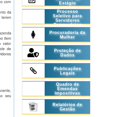
omo com
Estágio
Processo
ento da
Seletivo para
e terem
Servidores
Temporários
Procuradoria da
Fazenda
Mulher
no item
 valor
ole de
Proteção de
idores
Dados
Publicações
Legais
Quadro de
Emendas
anente,
Impositivas
ao seu
Relatórios de
Gestão