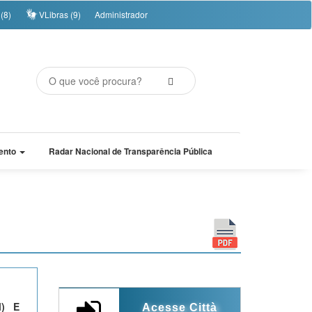
(8)
VLibras (9)
Administrador
ento
Radar Nacional de Transparência Pública
M) E
Acesse Città