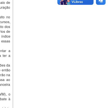
maio de
suração
sito no
cursos,
to dos
rios de
 índice
 essas
ntar a
 ter a
ções da
é então
arão na
assa ao
anceira
VM), o
mbate à