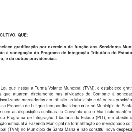
CUTIVO, QUE:
abelece gratificação por exercício de função aos
Servidores
Muni
te à sonegação do Programa de Integração Tributária do Estado 
o, e dá outras providências.
ei, que institui a Turma Volante Municipal (TVM), e estabelece grati
ais que atuarem diretamente nas atividades de Combate à sonega
fiscalizando mercadorias em trânsito no Município e dá outras providên
lusa Proposta de Lei que tem por finalidade criar no Município de Sant
e com as disposições contidas no Convênio que o Município manté
 do Programa de Integração Tributária do Estado (PIT), em obediên
ação estadual à Fazenda Municipal na formalização do mencionado co
icipal (TVM) no Município de Santa Maria e não constitui nova despesa