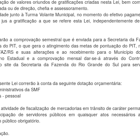
ação de valores oriundos de gratificações criadas nesta Lei, bem c
cada ou de direção, chefia e assessoramento.
idade junto à Turma Volante Municipal, no momento do efetivo pagam
 jus a gratificação a que se refere esta Lei, independentemente d
lizarão a comprovação semestral que é enviada para a Secretaria da 
s do PIT, o que gera o atingimento das metas de pontuação do PIT, 
EFAZ/RS e suas alterações e ao recebimento para o Município do
no Estadual e a comprovação mensal dar-se-á através do Contr
no site da Secretaria da Fazenda do Rio Grande do Sul para serv
sente Lei correrão à conta da seguinte dotação orçamentária:
inistrativos da SMF
s - pessoal
i atividade de fiscalização de mercadorias em trânsito de caráter perm
icipação de servidores públicos em quaisquer atos necessários 
público obrigatório.
ação.