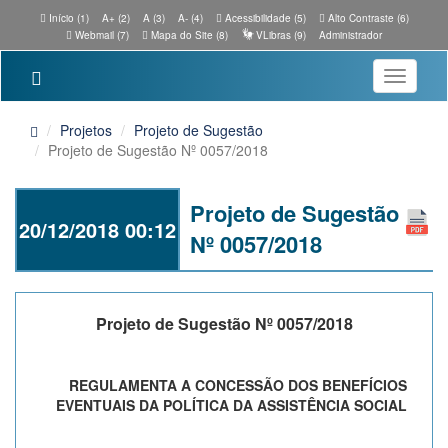
Início (1)
A+ (2)
A (3)
A- (4)
Acessibilidade (5)
Alto Contraste (6)
Webmail (7)
Mapa do Site (8)
VLibras (9)
Administrador
Toggle
navigatio
Projetos
Projeto de Sugestão
Projeto de Sugestão Nº 0057/2018
Projeto de Sugestão
20/12/2018 00:12
Nº 0057/2018
Projeto de Sugestão Nº 0057/2018
REGULAMENTA A CONCESSÃO DOS BENEFÍCIOS
EVENTUAIS DA POLÍTICA DA ASSISTÊNCIA SOCIAL