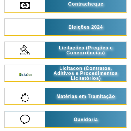
Contracheque
Eleições 2024
Licitações (Pregões e
Concorrências)
Licitacon (Contratos,
Aditivos e Procedimentos
Licitatórios)
Matérias em Tramitação
Ouvidoria