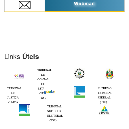
Webmail
Links
Úteis
TRIBUNAL
DE
CONTAS
DO
TRIBUNAL
SUPREMO
ESTADO
DE
TRIBUNAL
(TCE-
JUSTIÇA
FEDERAL
RS)
(TJ-RS)
(STF)
TRIBUNAL
SUPERIOR
ELEITORAL
(TSE)