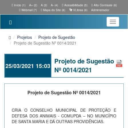
Início (1)
A+ (2)
A (3)
A- (4)
Acessibilidade (5)
Alto Contraste (6)
Webmail (7)
Mapa do Site (8)
VLibras (9)
Administrador
Toggle
navigatio
Projetos
Projeto de Sugestão
Projeto de Sugestão Nº 0014/2021
Projeto de Sugestão
25/03/2021 15:03
Nº 0014/2021
Projeto de Sugestão Nº 0014/2021
CRIA O CONSELHO MUNICIPAL DE PROTEÇÃO E
DEFESA DOS ANIMAIS - COMUPDA – NO MUNICÍPIO
DE SANTA MARIA E DÁ OUTRAS PROVIDÊNCIAS.