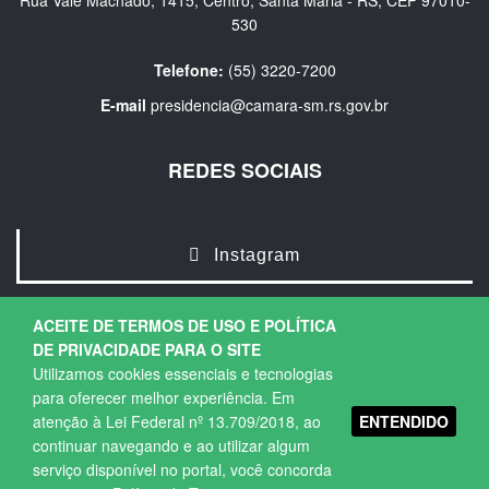
Rua Vale Machado, 1415, Centro, Santa Maria - RS, CEP 97010-
530
Telefone:
(55) 3220-7200
E-mail
presidencia@camara-sm.rs.gov.br
REDES SOCIAIS
Instagram
ACEITE DE TERMOS DE USO E POLÍTICA
DE PRIVACIDADE PARA O SITE
Utilizamos cookies essenciais e tecnologias
para oferecer melhor experiência. Em
ENTENDIDO
atenção à Lei Federal nº 13.709/2018, ao
Copyright © 2026. Todos os direitos Reservados.
continuar navegando e ao utilizar algum
Política de Privacidade
|
Termos de Uso
serviço disponível no portal, você concorda