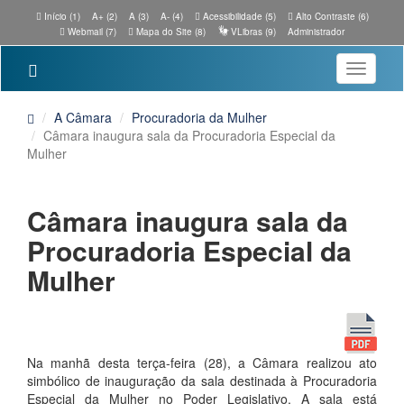
Início (1)
A+ (2)
A (3)
A- (4)
Acessibilidade (5)
Alto Contraste (6)
Webmail (7)
Mapa do Site (8)
VLibras (9)
Administrador
Toggle
navigatio
A Câmara
Procuradoria da Mulher
Câmara inaugura sala da Procuradoria Especial da
Mulher
Câmara inaugura sala da
Procuradoria Especial da
Mulher
Na manhã desta terça-feira (28), a Câmara realizou ato
simbólico de inauguração da sala destinada à Procuradoria
Especial da Mulher no Poder Legislativo. A sala está