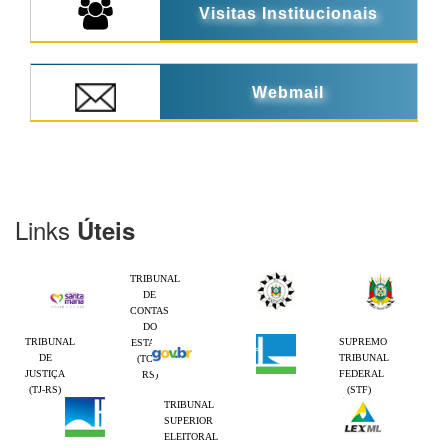
Visitas Institucionais
Webmail
Links
Úteis
TRIBUNAL
DE
CONTAS
DO
TRIBUNAL
SUPREMO
ESTADO
DE
TRIBUNAL
(TCE-
JUSTIÇA
FEDERAL
RS)
(TJ-RS)
(STF)
TRIBUNAL
SUPERIOR
ELEITORAL