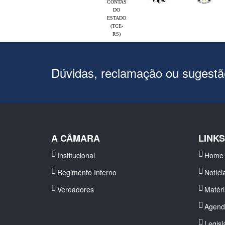
CONTAS
DO
ESTADO
(TCE-
RS)
Dúvidas, reclamação ou sugest
A CÂMARA
LINK
Institucional
Home
Regimento Interno
Notíci
Vereadores
Matér
Agend
Legisl