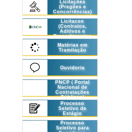
Licitações
(Pregões e
Concorrências)
Licitacon
(Contratos,
Aditivos e
Procedimentos
Licitatórios)
Matérias em
Tramitação
Ouvidoria
PNCP ( Portal
Nacional de
Contratações
Públicas)
Processo
Seletivo de
Estágio
Processo
Seletivo para