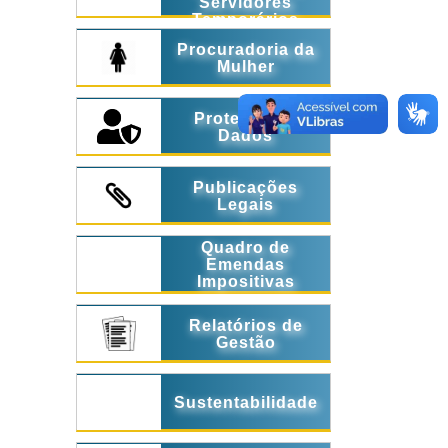
Servidores
Temporários
Procuradoria da
Mulher
Proteção de
Dados
Publicações
Legais
Quadro de
Emendas
Impositivas
Relatórios de
Gestão
Sustentabilidade