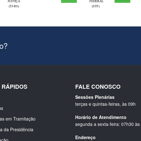
JUSTIÇA
FEDERAL
(TJ-RS)
(STF)
ão?
S RÁPIDOS
FALE CONOSCO
Sessões Plenárias
terças e quintas-feiras, às 09h
as
Horário de Atendimento
ias em Tramitação
segunda a sexta-feira: 07h30 às
a da Presidência
Endereço
ação