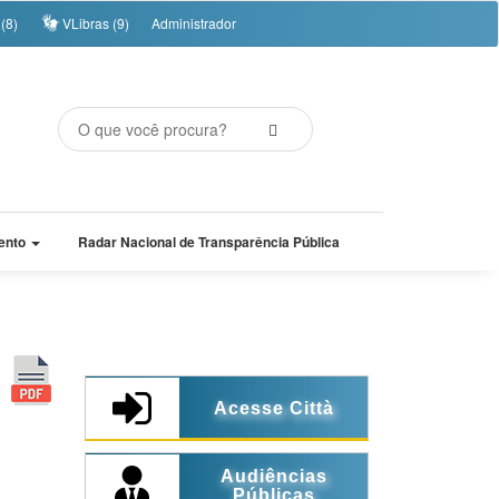
(8)
VLibras (9)
Administrador
ento
Radar Nacional de Transparência Pública
Acesse Città
Audiências
Públicas