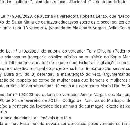
eito das mulheres”, além de ser inconstitucional. O veto do prefeito foi
Lei nº 9648/2023, de autoria da vereadora Roberta Leitão, que “Dispõ
pio de Santa Maria de cartazes educativos sobre os procedimentos de
i mantido por 13 votos a 4 (vereadores Alexandre Vargas, Anita Costa
de Lei nº 9702/2023, de autoria do vereador Tony Oliveira (Podemo
e crianças no transporte coletivo público no município de Santa Mar
na Tribuna que a matéria é legal e que, inclusive, legislação semelh
que o objetivo principal do projeto é coibir a “importunação sexual c
 Py Dutra (PC do B) defendeu a manutenção do veto, argumentand
zação de respeito ao corpo da mulher para que homens e mulheres
 prefeito foi derrubado por 16 votos a 1 (vereadora Maria Rita Py Du
entar nº 12/2023, de autoria do vereador Adelar Vargas dos Santos,
92, de 24 de fevereiro de 2012 - Código de Posturas do Município d
íbe a restrição da liberdade dos animais de estimação, exceto às co
nimo
a pele do animal, em imóveis que têm
do animal. Essa matéria deverá ser apreciada pelos vereadores na 