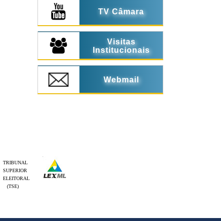
TV Câmara
Visitas
Institucionais
Webmail
TRIBUNAL
SUPERIOR
ELEITORAL
(TSE)