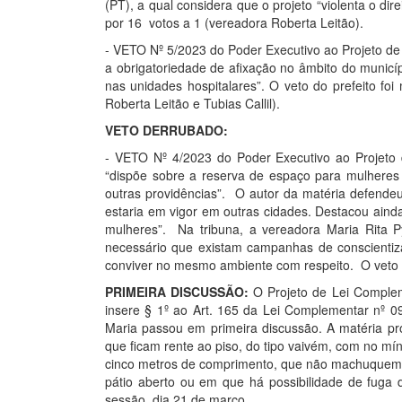
(PT), a qual considera que o projeto “violenta o dir
por 16 votos a 1 (vereadora Roberta Leitão).
- VETO Nº 5/2023 do Poder Executivo ao Projeto de 
a obrigatoriedade de afixação no âmbito do municí
nas unidades hospitalares”. O veto do prefeito fo
Roberta Leitão e Tubias Callil).
VETO DERRUBADO:
- VETO Nº 4/2023 do Poder Executivo ao Projeto 
“dispõe sobre a reserva de espaço para mulheres 
outras providências”. O autor da matéria defendeu 
estaria em vigor em outras cidades. Destacou ainda 
mulheres”. Na tribuna, a vereadora Maria Rita
necessário que existam campanhas de conscienti
conviver no mesmo ambiente com respeito. O veto do
PRIMEIRA DISCUSSÃO:
O Projeto de Lei Complem
insere § 1º ao Art. 165 da Lei Complementar nº 0
Maria passou em primeira discussão. A matéria pro
que ficam rente ao piso, do tipo vaivém, com no mí
cinco metros de comprimento, que não machuquem 
pátio aberto ou em que há possibilidade de fuga 
sessão, dia 21 de março.