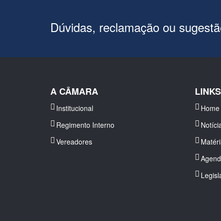
Dúvidas, reclamação ou sugest
A CÂMARA
LINK
Institucional
Home
Regimento Interno
Notíci
Vereadores
Matér
Agend
Legisl