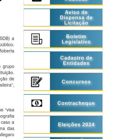
Aviso de
Dispensa de
Licitação
Boletim
PSDB) a
Legislativo
úblico.
Roberta
Cadastro de
Entidades
o grupo
tuição.
ação de
Concursos
ileira”,
Contracheque
e “visa
ografia
 caso a
Eleições 2024
Uma das
llegaro