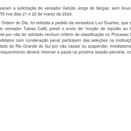
aram a solicitação do vereador Getúlio Jorge de Vargas, sem ônus
 RS nos dias 21 e 22 de março de 2024.
rdem do Dia, foi retirada a pedido da vereadora Luci Duartes, que so
o vereador Tubias Callil, prevê o envio de “moção de repúdio ao H
te por não ter adotado nenhum critério de classificação no Processo 
didatos com condenação penal participem das seleções na instituiç
ado do Rio Grande do Sul por não cassar ou suspender, imediatame
requerimento deverá retornar a pauta na próxima sessão plenária, no