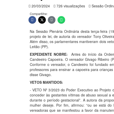
20/03/2024
726 visualizações
Sessão Ordin
Compartilhe:
Na Sessão Plenária Ordinária desta terça-feira (
projeto de lei, de autoria do vereador Tony Olive
Além disso, os parlamentares mantiveram dois vetos
Leitão (PP).
EXPEDIENTE NOBRE:
Antes do início da Orde
Candeeiro Capoeira. O vereador Givago Ribeiro (P
Conforme o vereador, o Candeeiro foi fundado em
professores para ensinar a capoeira para crianças e
disse Givago.
VETOS MANTIDOS:
- VETO Nº 3/2023 do Poder Executivo ao Projeto d
conceder às gestantes vítimas de abuso sexual a eq
durante o período gestacional”. A autora da propo
mulher deseje. Por fim, afirmou: “ou se está d
vereadoras que se manifestou a favor da manutenç