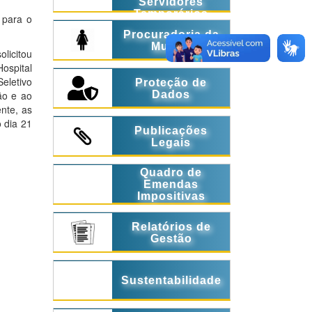
Servidores
Temporários
 para o
Procuradoria da
Mulher
licitou
ospital
Seletivo
Proteção de
Dados
ão e ao
nte, as
 dia 21
Publicações
Legais
Quadro de
Emendas
Impositivas
Relatórios de
Gestão
Sustentabilidade