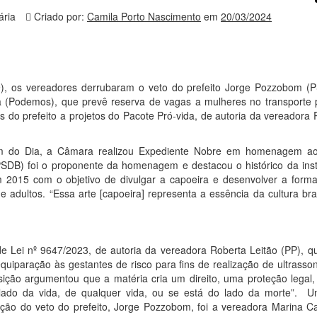
ária
Criado por:
Camila Porto Nascimento
em
20/03/2024
19), os vereadores derrubaram o veto do prefeito Jorge Pozzobom (
ira (Podemos), que prevê reserva de vagas a mulheres no transporte p
 do prefeito a projetos do Pacote Pró-vida, de autoria da vereadora 
m do Dia, a Câmara realizou Expediente Nobre em homenagem a
SDB) foi o proponente da homenagem e destacou o histórico da insti
 2015 com o objetivo de divulgar a capoeira e desenvolver a form
 adultos. “Essa arte [capoeira] representa a essência da cultura bras
e Lei nº 9647/2023, de autoria da vereadora Roberta Leitão (PP), qu
uiparação às gestantes de risco para fins de realização de ultrasson
sição argumentou que a matéria cria um direito, uma proteção legal,
o lado da vida, de qualquer vida, ou se está do lado da morte”. 
ão do veto do prefeito, Jorge Pozzobom, foi a vereadora Marina Ca