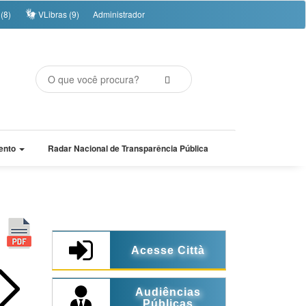
(8)
VLibras (9)
Administrador
ento
Radar Nacional de Transparência Pública
Acesse Città
Audiências
Públicas