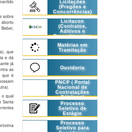
 mantido
Licitações
(Pregões e
Concorrências)
e sobre
Licitacon
 aborto
(Contratos,
 Beber,
Aditivos e
Procedimentos
Licitatórios)
Matérias em
Tramitação
s), que
ia e dá
ante já
Ouvidoria
ontra as
o que é
 possam
PNCP ( Portal
tra).
Nacional de
Contratações
 o qual
Públicas)
e Santa
Processo
rrentes
Seletivo de
Estágio
Processo
próxima
Seletivo para