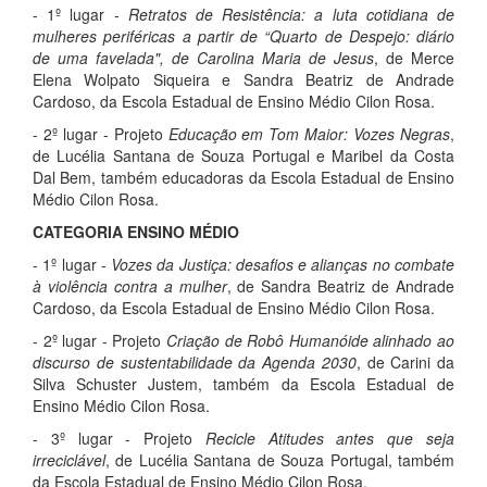
- 1º lugar -
Retratos de Resistência: a luta cotidiana de
mulheres periféricas a partir de “Quarto de Despejo: diário
de uma favelada", de Carolina Maria de Jesus
, de Merce
Elena Wolpato Siqueira e Sandra Beatriz de Andrade
Cardoso, da Escola Estadual de Ensino Médio Cilon Rosa.
- 2º lugar - Projeto
Educação em Tom Maior: Vozes Negras
,
de Lucélia Santana de Souza Portugal e Maribel da Costa
Dal Bem, também educadoras da Escola Estadual de Ensino
Médio Cilon Rosa.
CATEGORIA ENSINO MÉDIO
- 1º lugar -
Vozes da Justiça: desafios e alianças no combate
à violência contra a mulher
, de Sandra Beatriz de Andrade
Cardoso, da Escola Estadual de Ensino Médio Cilon Rosa.
- 2º lugar - Projeto
Criação de Robô Humanóide alinhado ao
discurso de sustentabilidade da Agenda 2030
, de Carini da
Silva Schuster Justem, também da Escola Estadual de
Ensino Médio Cilon Rosa.
- 3º lugar - Projeto
Recicle Atitudes antes que seja
irreciclável
, de Lucélia Santana de Souza Portugal, também
da Escola Estadual de Ensino Médio Cilon Rosa.