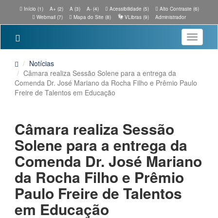
Início (1)
A+ (2)
A (3)
A- (4)
Acessibilidade (5)
Alto Contraste (6)
Webmail (7)
Mapa do Site (8)
VLibras (9)
Administrador
Toggle
navigatio
Notícias
Câmara realiza Sessão Solene para a entrega da
Comenda Dr. José Mariano da Rocha Filho e Prêmio Paulo
Freire de Talentos em Educação
Câmara realiza Sessão
Solene para a entrega da
Comenda Dr. José Mariano
da Rocha Filho e Prêmio
Paulo Freire de Talentos
em Educação