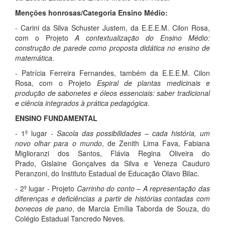
Menções honrosas/Categoria Ensino Médio:
- Carini da Silva Schuster Justem, da E.E.E.M. Cilon Rosa,
com o Projeto
A contextualização do Ensino Médio:
construção de parede como proposta didática no ensino de
matemática
.
- Patrícia Ferreira Fernandes, também da E.E.E.M. Cilon
Rosa, com o Projeto
Espiral de plantas medicinais e
produção de sabonetes e óleos essenciais: saber tradicional
e ciência integrados à prática pedagógica
.
ENSINO FUNDAMENTAL
- 1º lugar -
Sacola das possibilidades – cada história, um
novo olhar para o mundo
, de Zenith Lima Fava, Fabiana
Miglioranzi dos Santos, Flávia Regina Oliveira do
Prado, Gislaine Gonçalves da Silva e Veneza Cauduro
Peranzoni, do Instituto Estadual de Educação Olavo Bilac.
- 2º lugar - Projeto
Carrinho do conto – A representação das
diferenças e deficiências a partir de histórias contadas com
bonecos de pano
, de Marcia Emília Taborda de Souza, do
Colégio Estadual Tancredo Neves.