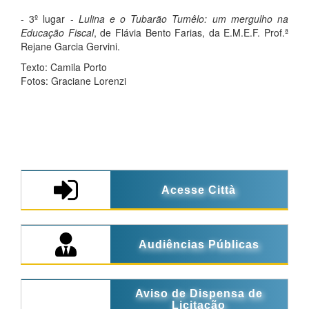
- 3º lugar -
Lulina e o Tubarão Tumêlo: um mergulho na
Educação Fiscal
, de Flávia Bento Farias, da E.M.E.F. Prof.ª
Rejane Garcia Gervini.
Texto: Camila Porto
Fotos: Graciane Lorenzi
Acesse Città
Audiências Públicas
Aviso de Dispensa de
Licitação