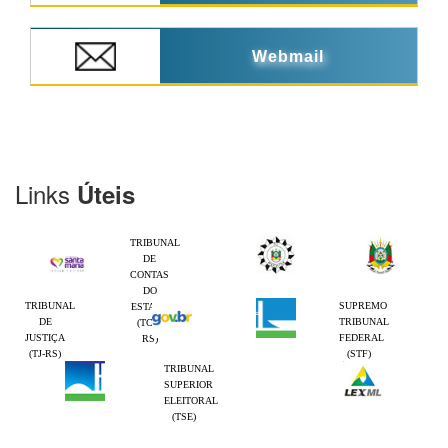
Webmail
Links
Úteis
TRIBUNAL
DE
CONTAS
DO
TRIBUNAL
SUPREMO
ESTADO
DE
TRIBUNAL
(TCE-
JUSTIÇA
FEDERAL
RS)
(TJ-RS)
(STF)
TRIBUNAL
SUPERIOR
ELEITORAL
(TSE)