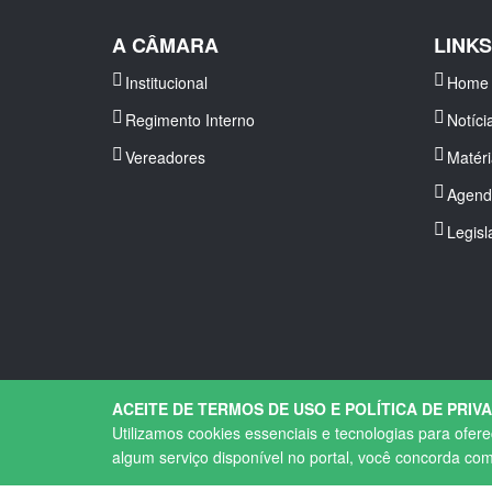
A CÂMARA
LINK
Institucional
Home
Regimento Interno
Notíci
Vereadores
Matér
Agend
Legisl
ACEITE DE TERMOS DE USO E POLÍTICA DE PRIV
Utilizamos cookies essenciais e tecnologias para ofer
algum serviço disponível no portal, você concorda co