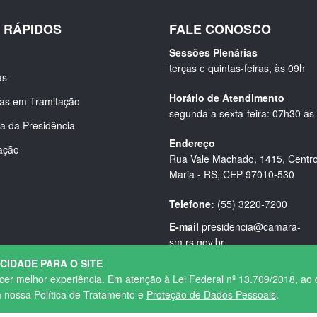
S RÁPIDOS
FALE CONOSCO
Sessões Plenárias
terças e quintas-feiras, às 09h
as
Horário de Atendimento
ias em Tramitação
segunda a sexta-feira: 07h30 às
a da Presidência
Endereço
ação
Rua Vale Machado, 1415, Centro
Maria - RS, CEP 97010-530
Telefone:
(55) 3220-7200
E-mail
presidencia@camara-
sm.rs.gov.br
ACIDADE PARA O SITE
ecer melhor experiência. Em atenção à Lei Federal nº 13.709/2018, ao 
m nossa Política de Tratamento e
Proteção de Dados Pessoais
.