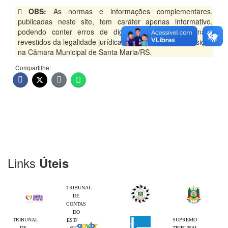
OBS:
As normas e informações complementares,
publicadas neste site, tem caráter apenas informativo,
podendo conter erros de digitação.Os textos originais,
revestidos da legalidade jurídica, encontram-se à disposição
na Câmara Municipal de Santa Maria/RS.
Compartilhe:
Links
Úteis
TRIBUNAL
DE
CONTAS
DO
TRIBUNAL
SUPREMO
ESTADO
DE
TRIBUNAL