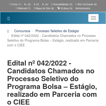
Início (1)
A+ (2)
A (3)
A- (4)
Acessibilidade (5)
Alto Contraste (6)
Webmail (7)
Mapa do Site (8)
VLibras (9)
Administrador
Toggle
navigatio
Concursos
Processo Seletivo de Estágio
Edital nº 042/2022 - Candidatos Chamados no Processo
Seletivo do Programa Bolsa – Estágio, realizado em Parceria
com o CIEE
Edital nº 042/2022 -
Candidatos Chamados no
Processo Seletivo do
Programa Bolsa – Estágio,
realizado em Parceria com
o CIEE