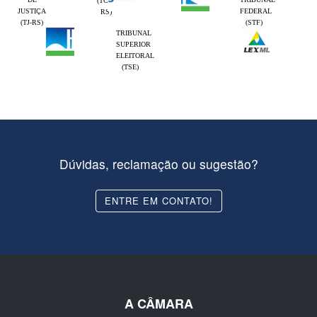
(TCE-
JUSTIÇA
FEDERAL
RS)
(TJ-RS)
(STF)
TRIBUNAL
SUPERIOR
ELEITORAL
(TSE)
Dúvidas, reclamação ou sugestão?
ENTRE EM CONTATO!
A CÂMARA