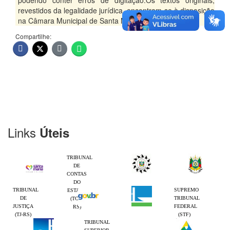
podendo conter erros de digitação.Os textos originais,
revestidos da legalidade jurídica, encontram-se à disposição
na Câmara Municipal de Santa Maria/RS.
Compartilhe:
Links
Úteis
TRIBUNAL
DE
CONTAS
DO
TRIBUNAL
SUPREMO
ESTADO
DE
TRIBUNAL
(TCE-
JUSTIÇA
FEDERAL
RS)
(TJ-RS)
(STF)
TRIBUNAL