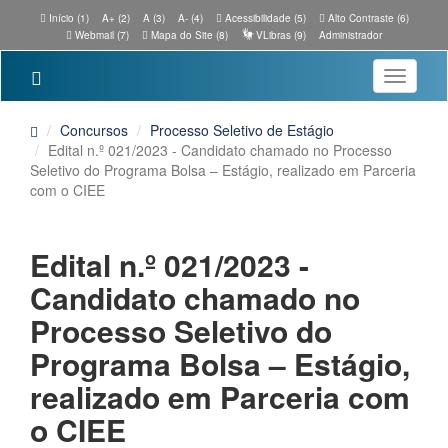
Início (1)
A+ (2)
A (3)
A- (4)
Acessibilidade (5)
Alto Contraste (6)
Webmail (7)
Mapa do Site (8)
VLibras (9)
Administrador
Toggle
navigatio
Concursos
Processo Seletivo de Estágio
Edital n.º 021/2023 - Candidato chamado no Processo
Seletivo do Programa Bolsa – Estágio, realizado em Parceria
com o CIEE
Edital n.º 021/2023 -
Candidato chamado no
Processo Seletivo do
Programa Bolsa – Estágio,
realizado em Parceria com
o CIEE