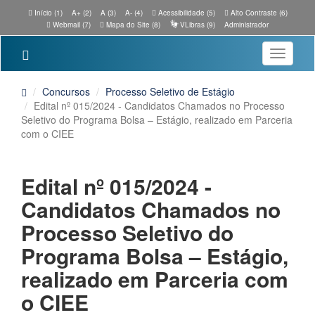
Início (1)
A+ (2)
A (3)
A- (4)
Acessibilidade (5)
Alto Contraste (6)
Webmail (7)
Mapa do Site (8)
VLibras (9)
Administrador
Toggle
navigatio
Concursos
Processo Seletivo de Estágio
Edital nº 015/2024 - Candidatos Chamados no Processo
Seletivo do Programa Bolsa – Estágio, realizado em Parceria
com o CIEE
Edital nº 015/2024 -
Candidatos Chamados no
Processo Seletivo do
Programa Bolsa – Estágio,
realizado em Parceria com
o CIEE