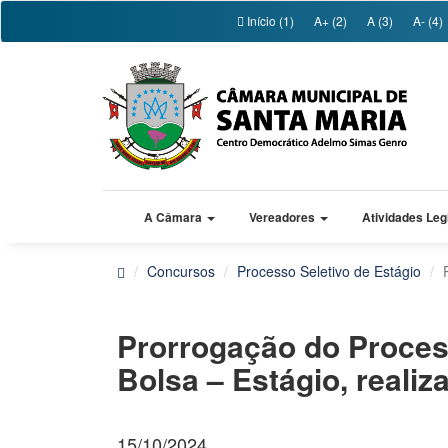
Início (1)
A+ (2)
A (3)
A- (4)
A Câmara
Vereadores
Atividades Leg
Concursos
Processo Seletivo de Estágio
Prorrogação do Proces
Bolsa – Estágio, reali
15/10/2024