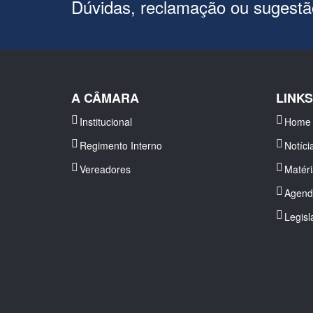
Dúvidas, reclamação ou sugest
A CÂMARA
LINK
Institucional
Home
Regimento Interno
Notíci
Vereadores
Matér
Agend
Legisl