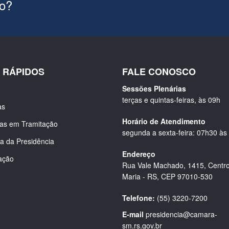
ão?
S RÁPIDOS
FALE CONOSCO
Sessões Plenárias
terças e quintas-feiras, às 09h
as
Horário de Atendimento
ias em Tramitação
segunda a sexta-feira: 07h30 às
a da Presidência
Endereço
ação
Rua Vale Machado, 1415, Centro
Maria - RS, CEP 97010-530
Telefone:
(55) 3220-7200
E-mail
presidencia@camara-
sm.rs.gov.br