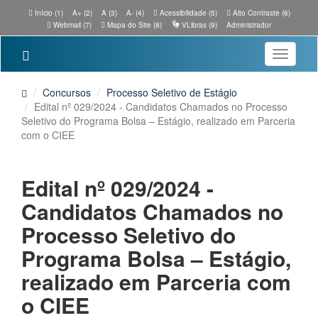
Início (1)
A+ (2)
A (3)
A- (4)
Acessibilidade (5)
Alto Contraste (6)
Webmail (7)
Mapa do Site (8)
VLibras (9)
Administrador
Toggle
navigatio
Concursos
Processo Seletivo de Estágio
Edital nº 029/2024 - Candidatos Chamados no Processo
Seletivo do Programa Bolsa – Estágio, realizado em Parceria
com o CIEE
Edital nº 029/2024 -
Candidatos Chamados no
Processo Seletivo do
Programa Bolsa – Estágio,
realizado em Parceria com
o CIEE