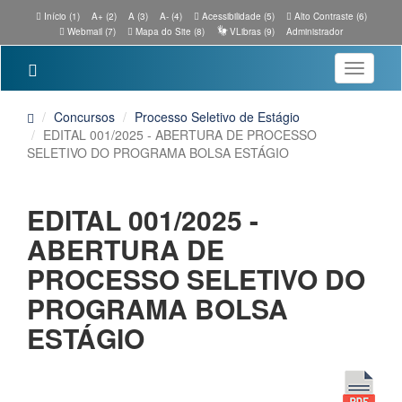
Início (1)
A+ (2)
A (3)
A- (4)
Acessibilidade (5)
Alto Contraste (6)
Webmail (7)
Mapa do Site (8)
VLibras (9)
Administrador
Toggle
navigatio
Concursos
Processo Seletivo de Estágio
EDITAL 001/2025 - ABERTURA DE PROCESSO
SELETIVO DO PROGRAMA BOLSA ESTÁGIO
EDITAL 001/2025 -
ABERTURA DE
PROCESSO SELETIVO DO
PROGRAMA BOLSA
ESTÁGIO