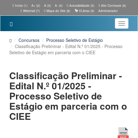
Início (1)
A+ (2)
A (3)
A- (4)
Acessibilidade (5)
Alto Contraste (6)
Webmail (7)
Mapa do Site (8)
VLibras (9)
Administrador
Toggle
navigatio
Concursos
Processo Seletivo de Estágio
Classificação Preliminar - Edital N.º 01/2025 - Processo
Seletivo de Estágio em parceria com o CIEE
Classificação Preliminar -
Edital N.º 01/2025 -
Processo Seletivo de
Estágio em parceria com o
CIEE