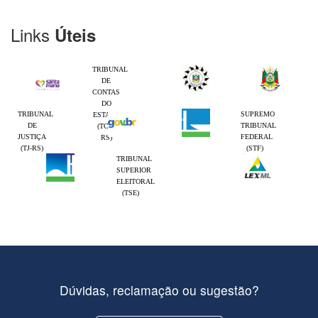
Links
Úteis
TRIBUNAL
DE
CONTAS
DO
TRIBUNAL
SUPREMO
ESTADO
DE
TRIBUNAL
(TCE-
JUSTIÇA
FEDERAL
RS)
(TJ-RS)
(STF)
TRIBUNAL
SUPERIOR
ELEITORAL
(TSE)
Dúvidas, reclamação ou sugestão?