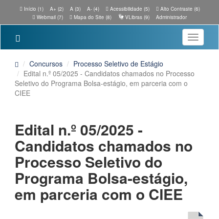
Início (1)
A+ (2)
A (3)
A- (4)
Acessibilidade (5)
Alto Contraste (6)
Webmail (7)
Mapa do Site (8)
VLibras (9)
Administrador
Toggle
navigatio
Concursos
Processo Seletivo de Estágio
Edital n.º 05/2025 - Candidatos chamados no Processo
Seletivo do Programa Bolsa-estágio, em parceria com o
CIEE
Edital n.º 05/2025 -
Candidatos chamados no
Processo Seletivo do
Programa Bolsa-estágio,
em parceria com o CIEE