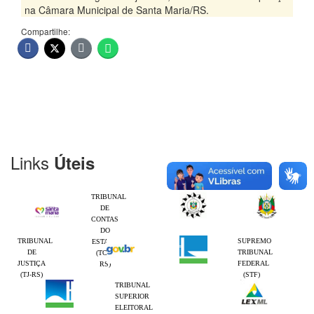
na Câmara Municipal de Santa Maria/RS.
Compartilhe:
Links
Úteis
TRIBUNAL
DE
CONTAS
DO
TRIBUNAL
SUPREMO
ESTADO
DE
TRIBUNAL
(TCE-
JUSTIÇA
FEDERAL
RS)
(TJ-RS)
(STF)
TRIBUNAL
SUPERIOR
ELEITORAL