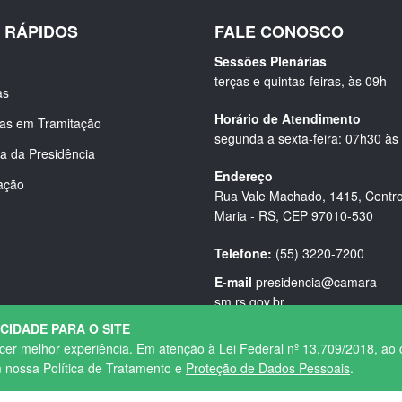
S RÁPIDOS
FALE CONOSCO
Sessões Plenárias
terças e quintas-feiras, às 09h
as
Horário de Atendimento
ias em Tramitação
segunda a sexta-feira: 07h30 às
a da Presidência
Endereço
ação
Rua Vale Machado, 1415, Centro
Maria - RS, CEP 97010-530
Telefone:
(55) 3220-7200
E-mail
presidencia@camara-
sm.rs.gov.br
ACIDADE PARA O SITE
ecer melhor experiência. Em atenção à Lei Federal nº 13.709/2018, ao 
m nossa Política de Tratamento e
Proteção de Dados Pessoais
.