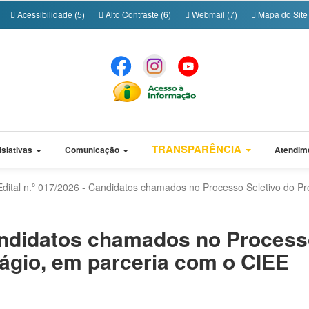
Acessibilidade (5)
Alto Contraste (6)
Webmail (7)
Mapa do Site 
TRANSPARÊNCIA
islativas
Comunicação
Atendim
Edital n.º 017/2026 - Candidatos chamados no Processo Seletivo do P
Candidatos chamados no Process
ágio, em parceria com o CIEE