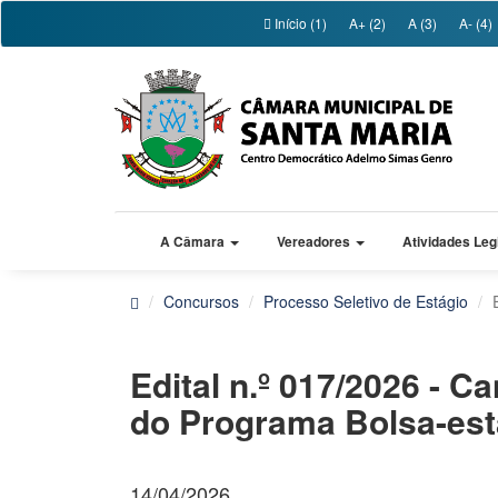
Início (1)
A+ (2)
A (3)
A- (4)
A Câmara
Vereadores
Atividades Leg
Concursos
Processo Seletivo de Estágio
Edital n.º 017/2026 - 
do Programa Bolsa-est
14/04/2026