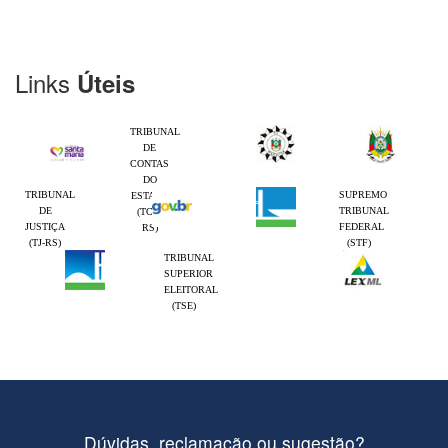
Links
Úteis
TRIBUNAL
DE
CONTAS
DO
TRIBUNAL
SUPREMO
ESTADO
DE
TRIBUNAL
(TCE-
JUSTIÇA
FEDERAL
RS)
(TJ-RS)
(STF)
TRIBUNAL
SUPERIOR
ELEITORAL
(TSE)
Dúvidas, reclamação ou sugestão?