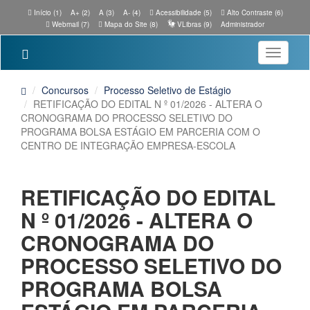
Início (1)
A+ (2)
A (3)
A- (4)
Acessibilidade (5)
Alto Contraste (6)
Webmail (7)
Mapa do Site (8)
VLibras (9)
Administrador
Toggle
navigatio
Concursos
Processo Seletivo de Estágio
RETIFICAÇÃO DO EDITAL N º 01/2026 - ALTERA O
CRONOGRAMA DO PROCESSO SELETIVO DO
PROGRAMA BOLSA ESTÁGIO EM PARCERIA COM O
CENTRO DE INTEGRAÇÃO EMPRESA-ESCOLA
RETIFICAÇÃO DO EDITAL
N º 01/2026 - ALTERA O
CRONOGRAMA DO
PROCESSO SELETIVO DO
PROGRAMA BOLSA